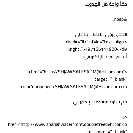
حقاً واحة من الهدوء.
&nbsp;
للحجز، يرجى الاتصال بنا على
<div dir=”ltr” style=”text-align:
right;”>+97165111900</div>
أو عبر البريد الإلكتروني:
<a href=”http://SHJAW.SALESADM@Hilton.com”
target=”_blank”
rel=”noopener”>SHJAW.SALESADM@Hilton.com</a>.
قم بزيارة موقعنا الإلكتروني
<a
href=”http://www.sharjahwaterfront.doubletreebyhilton.co
m” target=”_blank”