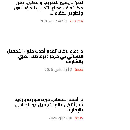
لندن بريميير للتدريب والتطوير يعزز
مكانته في قطاع التدريب المؤسسي
وتطوير الكفاءات
محليات
2 أغسطس، 2026
د. دعاء بركات تقدم أحدث حلول التجميل
النسائي في مركز ديرمادنت الطبي
بالشارقة
صحة
2 أغسطس، 2026
د. أحمد المسّاح.. خبرة سورية ورؤية
حديثة في عالم التجميل غير الجراحي
بالإمارات
صحة
30 يوليو، 2026