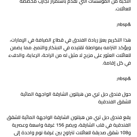
النخبة من المؤسسات التي تقدم باستمرار تجارب مخصصة
للعائلات.
&nbsp;
هذا التكريم يعزز ريادة الفندق في قطاع الضيافة في الإمارات،
ويؤكد التزامه بمواصلة تقليده في الابتكار والتميز، مما يضمن
للعائلات العثور على مزيج لا مثيل له من الراحة، الرعاية، والدفء
في كل إقامة.
&nbsp;
حول فندق دبل تري من هيلتون الشارقة الواجهة المائية
للشقق الفندقية
يقع فندق دبل تري من هيلتون الشارقة الواجهة المائية للشقق
الفندقية في قلب الشارقة، ويضم 156 غرفة واسعة وعصرية
و108 شقق صديقة للعائلات تتراوح بين غرفة نوم واحدة إلى