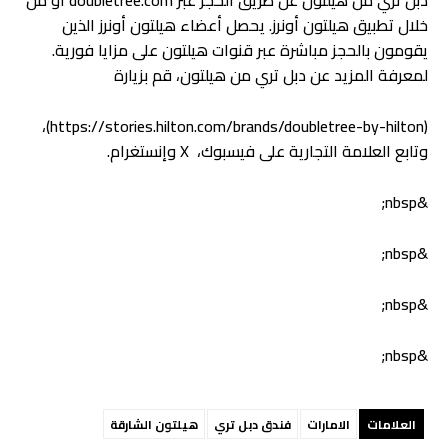
خلال تطبيق هيلتون أونرز. يحصل أعضاء هيلتون أونرز الذين
يقومون بالحجز مباشرة عبر قنوات هيلتون على مزايا فورية.
لمعرفة المزيد عن دبل تري من هيلتون، قم بزيارة
(https://stories.hilton.com/brands/doubletree-by-hilton)،
وتابع العلامة التجارية على فيسبوك، X وإنستغرام.
&nbsp;
&nbsp;
&nbsp;
&nbsp;
العلامات
الامارات
فندق دبل تري
هيلتون الشارقة