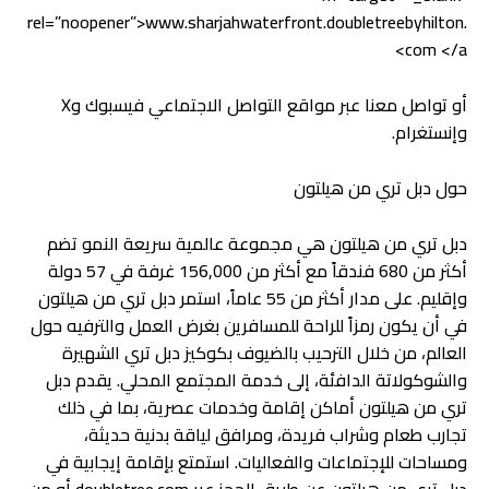
rel=”noopener”>www.sharjahwaterfront.doubletreebyhilton.
com </a>
أو تواصل معنا عبر مواقع التواصل الاجتماعي فيسبوك وX
وإنستغرام.
حول دبل تري من هيلتون
دبل تري من هيلتون هي مجموعة عالمية سريعة النمو تضم
أكثر من 680 فندقاً مع أكثر من 156,000 غرفة في 57 دولة
وإقليم. على مدار أكثر من 55 عاماً، استمر دبل تري من هيلتون
في أن يكون رمزاً للراحة للمسافرين بغرض العمل والترفيه حول
العالم، من خلال الترحيب بالضيوف بكوكيز دبل تري الشهيرة
والشوكولاتة الدافئة، إلى خدمة المجتمع المحلي. يقدم دبل
تري من هيلتون أماكن إقامة وخدمات عصرية، بما في ذلك
تجارب طعام وشراب فريدة، ومرافق لياقة بدنية حديثة،
ومساحات للإجتماعات والفعاليات. استمتع بإقامة إيجابية في
دبل تري من هيلتون عن طريق الحجز عبر doubletree.com أو من