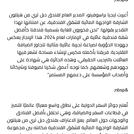
أعربت ليجيا براسوفينو، المدير العام لفندق دبل تري من هيلتون
الشارقة الواجهة المائية للشقق الفندقية، عن امتنانها لهذا
التقدير بقولها: “نحن فخورون للغاية بتسمية فندقنا كأفضل
شقة فندقية عائلية في الإمارات لعام 2024. هذا الإنجاز يعكس
جهودنا الدؤوبة لصياغة تجربة عائلية مثالية تتجاوز الضيافة
التقليدية. فريقنا بأكمله مكرس لإنشاء مساحة تشعر فيها
العائلات بالترحيب الحقيقي، وهذه الجائزة هي شهادة على
جهودهم وشغفهم. كما نوجه أعمق شكرنا لضيوفنا وشركائنا
وأصحاب المؤسسة على دعمهم المستمر.”
&nbsp;
تُعتبر جوائز السفر الدولية على نطاق واسع معيارًا عالميًا للتميز
في قطاعات السفر والضيافة، وهي تحتفل بأفضل الفنادق
والوجهات حول العالم. يعزز الاعتراف بفندق دبل تري من هيلتون
الشارقة الواجهة المائية للشقق الفندقية مكانته بين مجموعة