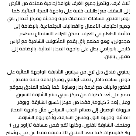
ثلاث غرف، وتتميز جميع الغرف بنوافذ زجاجية ممتدة من الأرض
إلى السقف مع إطلالات خلابة على واجهة المجاز المائية. كما
يوفر الفندق مساحات اجتماعات مرنة وحديثة ومركز أعمال يلبي
جميع احتياجات الأعمال والفعاليات الاجتماعية. بالإضافة إلى
قائمة الطعام في الغرف، يمكن للنزلاء الاستمتاع بمطعم
مجدولين، وهو مطعم راقٍ يقدم المأكولات الشامية مع تراس
خارجي بانورامي يطل على واجهة المجاز المائية، بالإضافة إلى
مقهى بانيان.
يحتوي فندق دبل تري من هيلتون الشارقة الواجهة المائية على
حوض سباحة داخلي نصف أولمبي ومركز لياقة بدنية منفصل
للذكور والإناث مع غرفة بخار وساونا. كما يتمتع الفندق بموقع
مميز على بُعد خطوات من مركز سيتي سنتر الشارقة للتسوق
وعلى بُعد 2 كيلومتر فقط من مركز إكسبو الشارقة، ويوفر
سهولة الوصول إلى معالم الجذب السياحي مثل واجهة المجاز
المائية، وجزيرة النور، ومسرح الشارقة، وأكواريوم الشارقة،
ومتحف الشارقة للفنون، وكلها تقع ضمن مسافة تتراوح بين 1
و3 كيلومترات كما يبعد الفندق 20 دقيقة فقط عن دبي، ويُعتبر