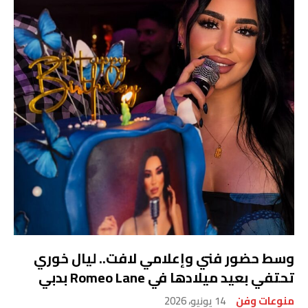
وسط حضور فني وإعلامي لافت.. ليال خوري
تحتفي بعيد ميلادها في Romeo Lane بدبي
منوعات وفن
14 يونيو، 2026