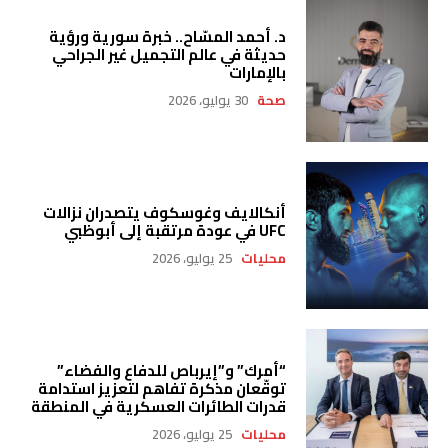
د. أحمد المسّاح.. خبرة سورية ورؤية
حديثة في عالم التجميل غير الجراحي
بالإمارات
صحة
30 يوليو، 2026
أنكالايف وغوسكوف يتصدران نزالات
UFC في عودة مرتقبة إلى أبوظبي
محليات
25 يوليو، 2026
“أمرك” و”إيرباص للدفاع والفضاء”
توقّعان مذكرة تفاهم لتعزيز استدامة
قدرات الطائرات العسكرية في المنطقة
محليات
25 يوليو، 2026