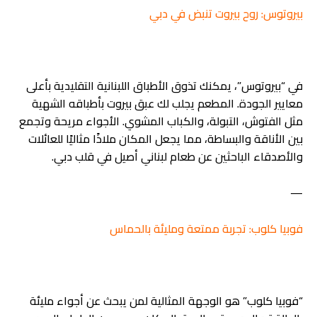
بيروتوس: روح بيروت تنبض في دبي
في “بيروتوس”، يمكنك تذوق الأطباق اللبنانية التقليدية بأعلى
معايير الجودة. المطعم يجلب لك عبق بيروت بأطباقه الشهية
مثل الفتوش، التبولة، والكباب المشوي. الأجواء مريحة وتجمع
بين الأناقة والبساطة، مما يجعل المكان ملاذًا مثاليًا للعائلات
والأصدقاء الباحثين عن طعام لبناني أصيل في قلب دبي.
—
فوبيا كلوب: تجربة ممتعة ومليئة بالحماس
“فوبيا كلوب” هو الوجهة المثالية لمن يبحث عن أجواء مليئة