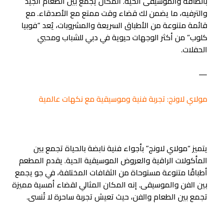
بالطاقة والموسيقى الحية. المكان يجمع بين الطعام الجيد
والترفيه، ما يضمن لك قضاء وقت ممتع مع الأصدقاء. مع
قائمة متنوعة من الأطباق السريعة والمشروبات، يُعد “فوبيا
كلوب” من أكثر الوجهات حيوية في دبي للشباب ومحبي
الحفلات.
—
مولاي لاونج: تجربة فنية وموسيقية مع نكهات عالمية
يتميز “مولاي لاونج” بأجواء فنية نابضة بالحياة تجمع بين
المأكولات الراقية والعروض الموسيقية الحية. يقدم المطعم
أطباقًا متنوعة مستوحاة من الثقافات المختلفة، في جو يجمع
بين الفن والموسيقى. إنه المكان المثالي لقضاء أمسية مميزة
تجمع بين الطعام والفن، حيث تعيش تجربة ساحرة لا تُنسى.