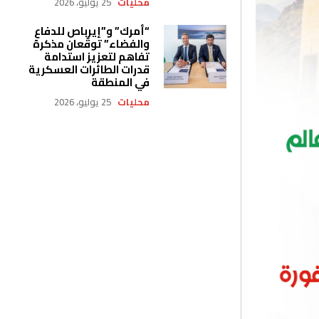
محليات
25 يوليو، 2026
“أمرك” و”إيرباص للدفاع
والفضاء” توقّعان مذكرة
تفاهم لتعزيز استدامة
قدرات الطائرات العسكرية
في المنطقة
محليات
25 يوليو، 2026