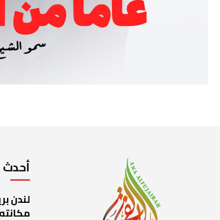
أحدث ا
لندن بر
مكانته