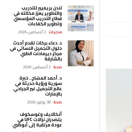
لندن بريميير للتدريب
والتطوير يعزز مكانته في
قطاع التدريب المؤسسي
وتطوير الكفاءات
محليات
2 أغسطس، 2026
د. دعاء بركات تقدم أحدث
حلول التجميل النسائي في
مركز ديرمادنت الطبي
بالشارقة
صحة
2 أغسطس، 2026
د. أحمد المسّاح.. خبرة
سورية ورؤية حديثة في
عالم التجميل غير الجراحي
بالإمارات
صحة
30 يوليو، 2026
أنكالايف وغوسكوف
يتصدران نزالات UFC في
عودة مرتقبة إلى أبوظبي