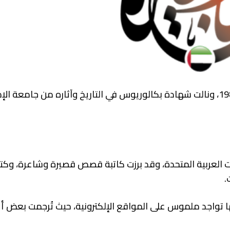
وُلدت فاطمة سلطان المزروعي في أبو ظبي في 6 يونيو 1985، ونالت شهادة بكالوريوس في التاريخ وآثاره من جامعة
ارات العربية المتحدة، وقد برزت كاتبة قصص قصيرة وشاعرة، وكت
.
لها تواجد ملموس على المواقع الإلكترونية، حيث تُرجمت بعض أ