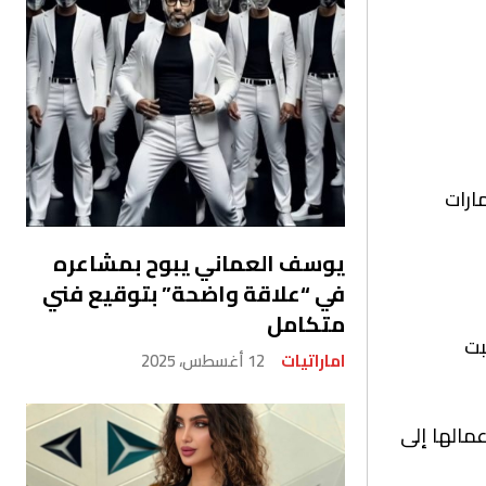
 الإمارات
يوسف العماني يبوح بمشاعره
في “علاقة واضحة” بتوقيع فني
متكامل
بت
اماراتيات
12 أغسطس، 2025
عمالها إلى