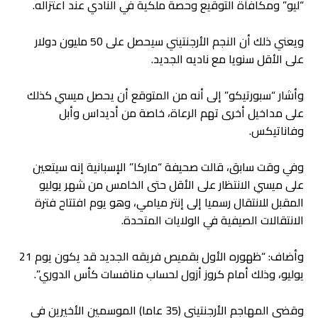
“ليو” ومكافأة التوقيع وحصة ملكية في النادي عند اعتزاله.
ويعني ذلك أن النجم الأرجنتيني سيحصل على 50 مليون دولار
على الأقل سنويا مع ناديه الجديد.
وأشار “سبورتيكو” إلى أنه من المتوقع أن يحصل ميسي كذلك
على مداخيل أخرى تهم الرعاة، خاصة من أديداس وأبل
وفاناتيكس.
وفي وقت سابق، قالت صحيفة “ماركا” الإسبانية إنه سيتعين
على ميسي الانتظار على الأقل حتى الخامس من شهر يوليو
المقبل للانتقال رسميا إلى إنتر ميامي، وهو يوم افتتاح فترة
الانتقالات الصيفية في الولايات المتحدة.
وأضاف: “ظهوره الأول بقميص فريقه الجديد قد يكون يوم 21
يوليو، وذلك أمام كروز أزول لحساب منافسات كأس الدوري”.
وقضى المهاجم الأرجنتيني (35 عاما) الموسمين الأخيرين في