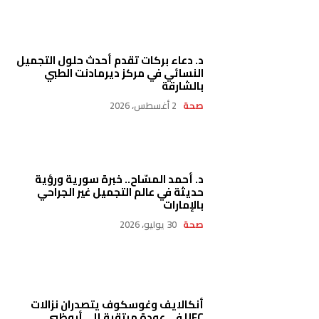
د. دعاء بركات تقدم أحدث حلول التجميل
النسائي في مركز ديرمادنت الطبي
بالشارقة
صحة
2 أغسطس، 2026
د. أحمد المسّاح.. خبرة سورية ورؤية
حديثة في عالم التجميل غير الجراحي
بالإمارات
صحة
30 يوليو، 2026
أنكالايف وغوسكوف يتصدران نزالات
UFC في عودة مرتقبة إلى أبوظبي