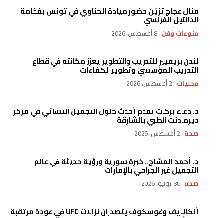
منال عجاج تزيّن حضور ميادة الحناوي في تونس بفخامة
الدانتيل الفرنسي
منوعات وفن
8 أغسطس، 2026
لندن بريميير للتدريب والتطوير يعزز مكانته في قطاع
التدريب المؤسسي وتطوير الكفاءات
محليات
2 أغسطس، 2026
د. دعاء بركات تقدم أحدث حلول التجميل النسائي في مركز
ديرمادنت الطبي بالشارقة
صحة
2 أغسطس، 2026
د. أحمد المسّاح.. خبرة سورية ورؤية حديثة في عالم
التجميل غير الجراحي بالإمارات
صحة
30 يوليو، 2026
أنكالايف وغوسكوف يتصدران نزالات UFC في عودة مرتقبة