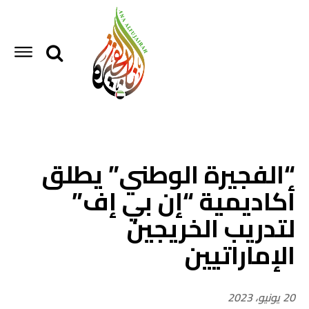
n
الفجيرة اليوم
“الفجيرة الوطني” يطلق
?
أكاديمية “إن بي إف”
لتدريب الخريجين
الإماراتيين
20 يونيو، 2023