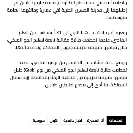
وأضاف أنه «نتج عنه تحطم الطائرة وإصابة طياريها اللذين تم
إخلائهما إلى مدينة الحسين الطبية (في عمان) وحالتهما العامة
متوسطة».
ويعود آخر حادث من هذا النوع الى 31 أغسطس من العام
الماضي، عندما تحطمت طائرة مقاتلة تابعة لسلاح الجو الملكي،
خلال قيامها بمهمة تدريبية جنوبي المملكة ونجاة قائدها.
ووقع حادث مشابه في الخامس من يونيو الماضي، عندما
تحطمت طائرة تابعة لسلاح الجو الملكي من نوع (Grob) خلال
قيامها بمهمة تدريبية في منطقة الرمثا بمحافظة إربد شمال
المملكة، ما أدى إلى مصرع ضابطين طيارين.
العلامات
أنا الفجيرة
اخبار عالمية
الأردن
مروحية