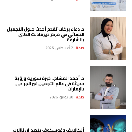
د. دعاء بركات تقدم أحدث حلول التجميل
النسائي في مركز ديرمادنت الطبي
بالشارقة
صحة
2 أغسطس، 2026
د. أحمد المسّاح.. خبرة سورية ورؤية
حديثة في عالم التجميل غير الجراحي
بالإمارات
صحة
30 يوليو، 2026
أنكالايف وغوسكوف يتصدران نزالات