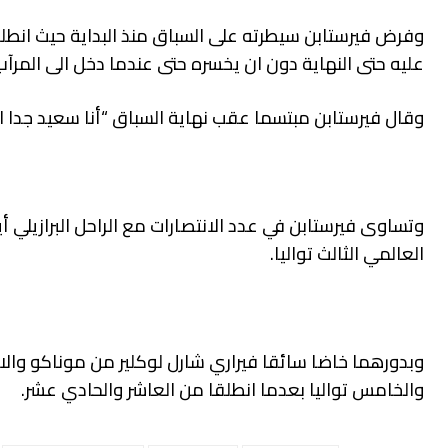
وفرض فيرستابن سيطرته على السباق منذ البداية حيث انطلق
عليه حتى النهاية دون ان يخسره حتى عندما دخل الى المرآب في ال
وقال فيرستابن مبتسما عقب نهاية السباق “أنا سعيد جدا الآن. الفوز رقم 100 للفر
وتساوى فيرستابن في عدد الانتصارات مع الراحل البرازيلي أ
العالمي الثالث تواليا.
وبدورهما خاضا سائقا فيراري شارل لوكلير من موناكو والاس
والخامس تواليا بعدما انطلقا من العاشر والحادي عشر.