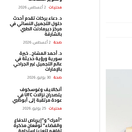
محليات
2 أغسطس، 2026
د. دعاء بركات تقدم أحدث
حلول التجميل النسائي في
مركز ديرمادنت الطبي
بالشارقة
صحة
2 أغسطس، 2026
د. أحمد المسّاح.. خبرة
سورية ورؤية حديثة في
عالم التجميل غير الجراحي
بالإمارات
صحة
30 يوليو، 2026
أنكالايف وغوسكوف
يتصدران نزالات UFC في
عودة مرتقبة إلى أبوظبي
محليات
25 يوليو، 2026
“أمرك” و”إيرباص للدفاع
والفضاء” توقّعان مذكرة
تفاهم لتعزيز استدامة