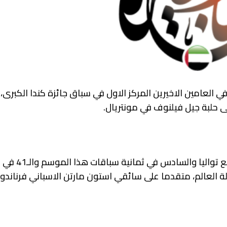
العامين الاخيرين المركز الاول في سباق جائزة كندا الكبرى، 
لى حلبة جيل فيلنوف في مونتريال.
افية، فريقه ريد بول الى فوزه الـ100 في بطولة العالم، متقدما على سائقي استون مارتن الاسباني فرن