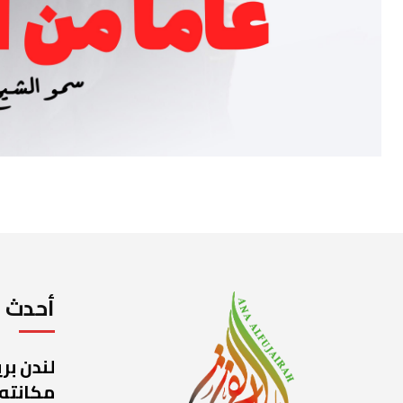
أحدث ا
لندن بر
مكانته