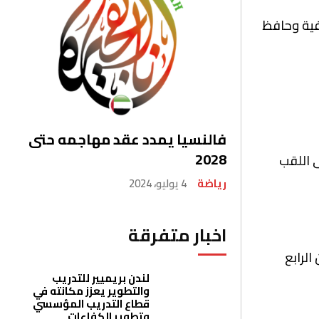
افية وحافظ
فالنسيا يمدد عقد مهاجمه حتى
2028
ى اللقب
رياضة
4 يوليو، 2024
اخبار متفرقة
الرابع
لندن بريميير للتدريب
والتطوير يعزز مكانته في
قطاع التدريب المؤسسي
وتطوير الكفاءات