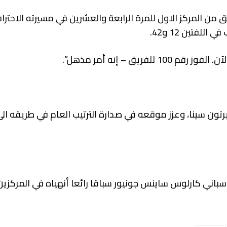
 من المركز الاول للمرة الرابعة والعشرين في مسيرته الاحتر
لفتين 12 و42.
يق – إنه أمر مذهل”.
يرتون سينا، وعزز موقعه في صدارة الترتيب العام في طريقه ال
باني كارلوس ساينس جونيور سباقا رائعا أنهياه في المركزين 