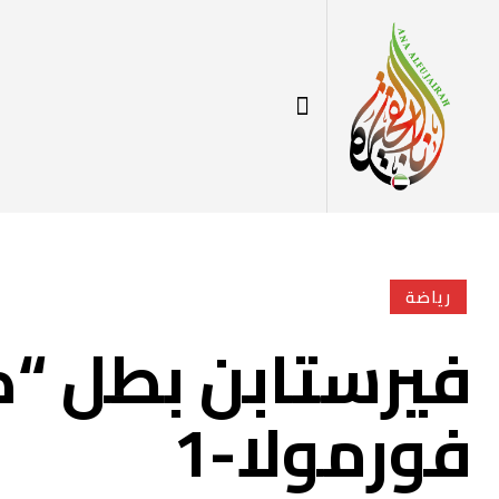
رياضة
فيرستابن بطل “ك
فورمولا-1