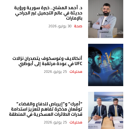
د. أحمد المسّاح.. خبرة سورية ورؤية
حديثة في عالم التجميل غير الجراحي
بالإمارات
صحة
30 يوليو، 2026
أنكالايف وغوسكوف يتصدران نزالات
UFC في عودة مرتقبة إلى أبوظبي
محليات
25 يوليو، 2026
“أمرك” و”إيرباص للدفاع والفضاء”
توقّعان مذكرة تفاهم لتعزيز استدامة
قدرات الطائرات العسكرية في المنطقة
محليات
25 يوليو، 2026