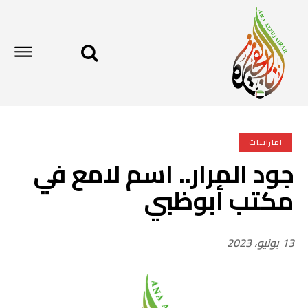
اماراتيات
جود المرار.. اسم لامع في
مكتب أبوظبي
13 يونيو، 2023