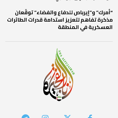
“أمرك” و”إيرباص للدفاع والفضاء” توقّعان
مذكرة تفاهم لتعزيز استدامة قدرات الطائرات
العسكرية في المنطقة