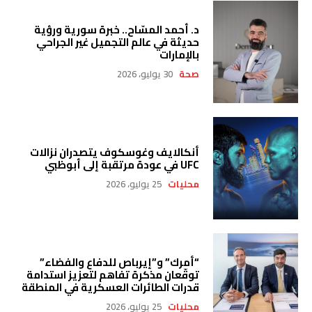
د. أحمد المسّاح.. خبرة سورية ورؤية
حديثة في عالم التجميل غير الجراحي
بالإمارات
صحة
30 يوليو، 2026
أنكالايف وغوسكوف يتصدران نزالات
UFC في عودة مرتقبة إلى أبوظبي
محليات
25 يوليو، 2026
“أمرك” و”إيرباص للدفاع والفضاء”
توقّعان مذكرة تفاهم لتعزيز استدامة
قدرات الطائرات العسكرية في المنطقة
محليات
25 يوليو، 2026