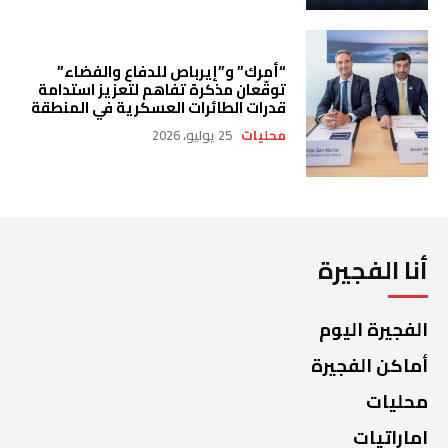
“أمرك” و”إيرباص للدفاع والفضاء”
توقّعان مذكرة تفاهم لتعزيز استدامة
قدرات الطائرات العسكرية في المنطقة
محليات
25 يوليو، 2026
أنا الفجيرة
الفجيرة اليوم
أماكن الفجيرة
محليات
اماراتيات