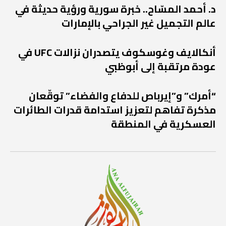
د. أحمد المسّاح.. خبرة سورية ورؤية حديثة في
عالم التجميل غير الجراحي بالإمارات
أنكالايف وغوسكوف يتصدران نزالات UFC في
عودة مرتقبة إلى أبوظبي
“أمرك” و”إيرباص للدفاع والفضاء” توقّعان
مذكرة تفاهم لتعزيز استدامة قدرات الطائرات
العسكرية في المنطقة