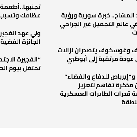
تجنبها..أطعمة
 المسّاح.. خبرة سورية ورؤية
عظامك وتسبب
ي عالم التجميل غير الجراحي
ت
ولي عهد الفجير
الجائزة الفضية 
يف وغوسكوف يتصدران نزالات
“الفجيرة الاجتم
تحتفل بيوم الط
و”إيرباص للدفاع والفضاء”
 مذكرة تفاهم لتعزيز
 قدرات الطائرات العسكرية
نطقة