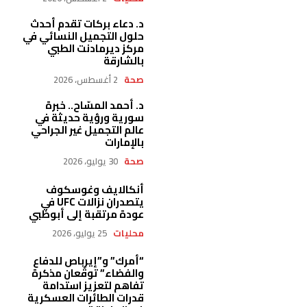
د. دعاء بركات تقدم أحدث
حلول التجميل النسائي في
مركز ديرمادنت الطبي
بالشارقة
صحة
2 أغسطس، 2026
د. أحمد المسّاح.. خبرة
سورية ورؤية حديثة في
عالم التجميل غير الجراحي
بالإمارات
صحة
30 يوليو، 2026
أنكالايف وغوسكوف
يتصدران نزالات UFC في
عودة مرتقبة إلى أبوظبي
محليات
25 يوليو، 2026
“أمرك” و”إيرباص للدفاع
والفضاء” توقّعان مذكرة
تفاهم لتعزيز استدامة
قدرات الطائرات العسكرية