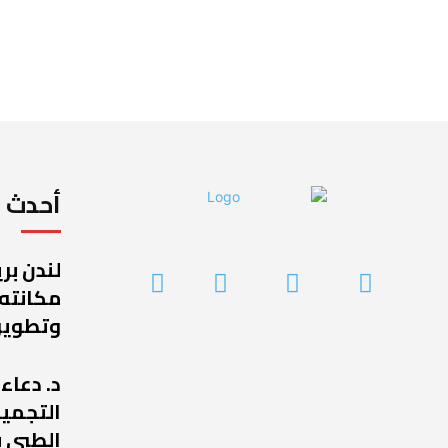
أحدث ا
لندن بر
مكانته
وتطوير
د. دعاء
التجميل
الطبي ب