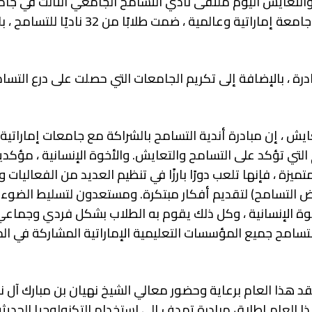
ح والتعايش اليوم ملتقى نادي التسامح الجامعي الثالث في جا
ويلينجتون بدبي بحضور رؤساء ومديري الاتحاد. أكثر من 20 جامعة إماراتية وعالم
رة ، بالإضافة إلى تكريم الجامعات التي حصلت على درع التسا
ايش ، إن مبادرة أندية التسامح بالشراكة مع جامعات إماراتية
 التي تؤكد على التسامح والتعايش. والأخوة الإنسانية ، مؤكد
زة ، فإنها تلعب دورًا بارزًا في تنظيم العديد من الفعاليات و
ض التسامح) لتقديم أفكار مبتكرة. ومستعدون لتسليط الضوء
ة الإنسانية ، وكل ذلك يقوم به الطلاب بشكل فردي وجماعي
تسامح جميع المؤسسات التعليمية الإماراتية المشاركة في الم
هذا العام برعاية وحضور معالي الشيخ نهيان بن مبارك آل نه
 العام إطلاق مبادرة تهدف إلى استخدام التكنولوجيا الحديث