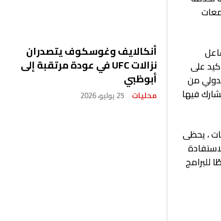
معات
أنكالايف وغوسكوف يتصدران
فاعل
نزالات UFC في عودة مرتقبة إلى
أكيد على
أبوظبي
لدولي من
تشارك فيها
محليات
25 يوليو، 2026
ات ، يحظى
لاستفادة
ا للبرامج