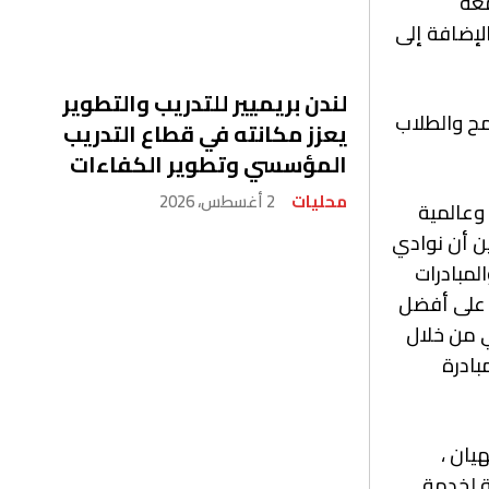
معة
ية ، ضمت طلابًا من 32 ناديًا للتسامح ، بالإضافة إلى
لندن بريميير للتدريب والتطوير
مح والطلاب
يعزز مكانته في قطاع التدريب
المؤسسي وتطوير الكفاءات
محليات
2 أغسطس، 2026
 وعالمية
ين أن نوادي
المبادرات
 على أفضل
 من خلال
بادرة
يان ،
ة لخدمة