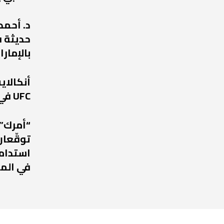
د. أحمد
حديثة ف
بالإمارا
أنكالا
UFC في عودة مرتقبة إلى أبوظبي
“أمرك” 
توقّعان
استدامة
في الم