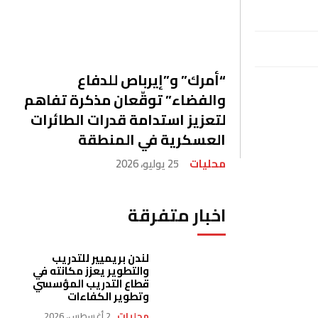
“أمرك” و”إيرباص للدفاع
والفضاء” توقّعان مذكرة تفاهم
لتعزيز استدامة قدرات الطائرات
العسكرية في المنطقة
محليات
25 يوليو، 2026
اخبار متفرقة
لندن بريميير للتدريب
والتطوير يعزز مكانته في
قطاع التدريب المؤسسي
وتطوير الكفاءات
محليات
2 أغسطس، 2026