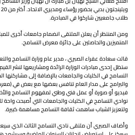
افتتح معالي الشيخ نهيان بن مبارك آل نهيان وزير التسام
طلاب جامعيين شاركوا في المبادرة.
ومن المنتظر أن يعلن الملتقى انضمام جامعات أخرى للمباد
المتميزين والحاصلين على جائزة معرض التسامح.
قالت سعادة عفراء الصبري ، مدير عام وزارة التسامح والتع
ستظل إحدى مبادرات الوزارة الرائدة ومشاريعها لنشر القيم
التسامح في الكليات والجامعات بالإضافة إلى مشاركتها المتمي
والبرامج على مدار العام تنافس بعضها مع بعض في (معر
فيديو أو صورة أو عمل فني وطني لمفهوم التسامح والأخو
نوادي التسامح في الكليات والجامعات التي أصبحت واحة لل
ولتعزيز الشباب ساهمت ثقافة التسامح مساهمة كبيرة.
وأضاف الصبري أن ملتقى نادي التسامح الثالث الذي سيعقد 
سيركز على استعراض إنجازات السنوات الماضية وسيشهد هذا