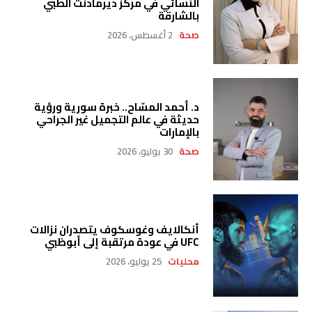
النسائي في مركز ديرمادنت الطبي
بالشارقة
صحة
2 أغسطس، 2026
د. أحمد المسّاح.. خبرة سورية ورؤية
حديثة في عالم التجميل غير الجراحي
بالإمارات
صحة
30 يوليو، 2026
أنكالايف وغوسكوف يتصدران نزالات
UFC في عودة مرتقبة إلى أبوظبي
محليات
25 يوليو، 2026