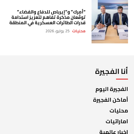
“أمرك” و”إيرباص للدفاع والفضاء”
توقّعان مذكرة تفاهم لتعزيز استدامة
قدرات الطائرات العسكرية في المنطقة
محليات
25 يوليو، 2026
أنا الفجيرة
الفجيرة اليوم
أماكن الفجيرة
محليات
اماراتيات
اخبار عالمية