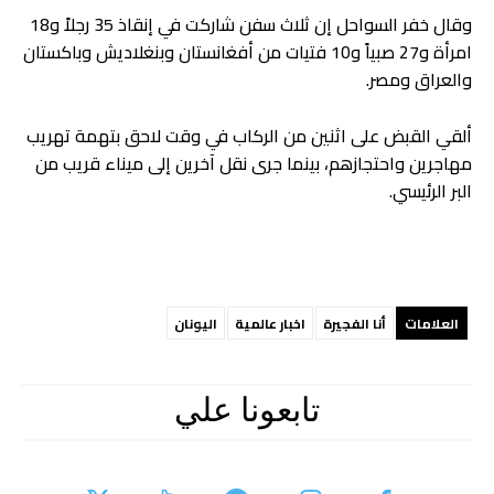
وقال خفر السواحل إن ثلاث سفن شاركت في إنقاذ 35 رجلاً و18
امرأة و27 صبياً و10 فتيات من أفغانستان وبنغلاديش وباكستان
والعراق ومصر.
ألقي القبض على اثنين من الركاب في وقت لاحق بتهمة تهريب
مهاجرين واحتجازهم، بينما جرى نقل آخرين إلى ميناء قريب من
البر الرئيسي.
العلامات
أنا الفجيرة
اخبار عالمية
اليونان
تابعونا علي