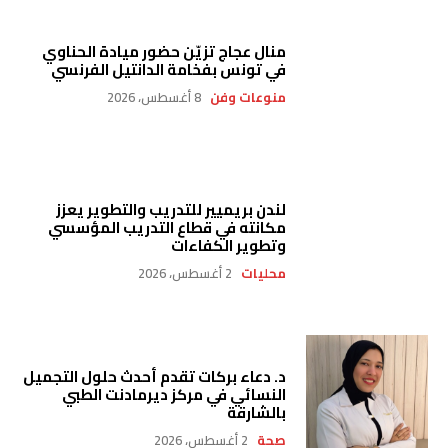
منال عجاج تزيّن حضور ميادة الحناوي
في تونس بفخامة الدانتيل الفرنسي
منوعات وفن
8 أغسطس، 2026
لندن بريميير للتدريب والتطوير يعزز
مكانته في قطاع التدريب المؤسسي
وتطوير الكفاءات
محليات
2 أغسطس، 2026
د. دعاء بركات تقدم أحدث حلول التجميل
النسائي في مركز ديرمادنت الطبي
بالشارقة
صحة
2 أغسطس، 2026