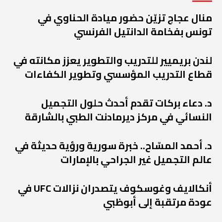
منال عجاج تزيّن حضور ميادة الحناوي في
تونس بفخامة الدانتيل الفرنسي
لندن بريميير للتدريب والتطوير يعزز مكانته في
قطاع التدريب المؤسسي وتطوير الكفاءات
د. دعاء بركات تقدم أحدث حلول التجميل
النسائي في مركز ديرمادنت الطبي بالشارقة
د. أحمد المسّاح.. خبرة سورية ورؤية حديثة في
عالم التجميل غير الجراحي بالإمارات
أنكالايف وغوسكوف يتصدران نزالات UFC في
عودة مرتقبة إلى أبوظبي