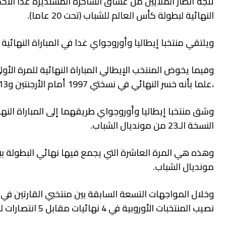
تتجه أنظار الملايين من عشاق الساحرة المستديرة غدا الأحد صو
النهائية لبطولة كأس العالم للشباب (تحت 20 عاما).
ويلتقي منتخبا إيطاليا وأوروجواي غدا في المباراة النهائية
وفيما يخوض المنتخب الإيطالي المباراة النهائية للمرة الأو
،علما بأنه خسر النهائي في نسختي 1997 أمام الأرجنتين و2013 أمام فرنسا.
وشق منتخبا إيطاليا وأوروجواي طريقهما إلى المباراة النه
النسخة الـ23 من مونديال الشباب.
وهذه هي المرة العاشرة التي يجمع فيها نهائي البطولة بين م
مونديال الشباب.
وخلال المواجهات التسعة السابقة بين منتخبي القارتين في 
نصيب المنتخبات الأوروبية في 4 نهائيات مقابل 5 انتصارات لقارة أمريكا الجنوبية.