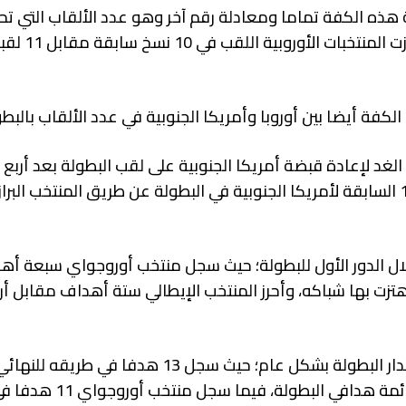
ة هذه الكفة تماما ومعادلة رقم آخر وهو عدد الألقاب التي تح
منتخبات أي قارة في بطولات كأس الع
لكفة أيضا بين أوروبا وأمريكا الجنوبية في عدد الألقاب بالبطو
لغد لإعادة قبضة أمريكا الجنوبية على لقب البطولة بعد أربع 
استحوذت فيها أوروبا على اللقب، حيث كان آخر الألقاب الـ11 السابقة لأمريكا الجنوبية في البطولة عن طريق المنتخب
ال الدور الأول للبطولة؛ حيث سجل منتخب أوروجواي سبعة أ
هتزت بها شباكه، وأحرز المنتخب الإيطالي ستة أهداف مقابل أ
ولكن المنتخب الإيطالي تفوق من الناحية الهجومية على مدار البطولة بشكل عام؛ حيث سجل 13 هدف
سبعة أهداف أحرزها لاعبه تشيزاري كاسادي وتصدر بها قائ