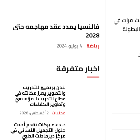
اث مرات في
فالنسيا يمدد عقد مهاجمه حتى
البطولة
2028
رياضة
4 يوليو، 2024
اخبار متفرقة
لندن بريميير للتدريب
والتطوير يعزز مكانته في
قطاع التدريب المؤسسي
وتطوير الكفاءات
محليات
2 أغسطس، 2026
د. دعاء بركات تقدم أحدث
حلول التجميل النسائي في
مركز ديرمادنت الطبي