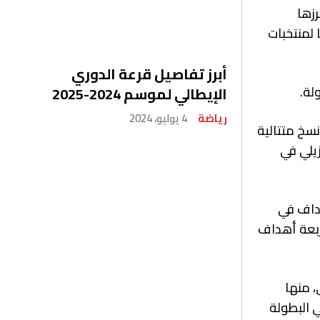
رزها
الم للشباب، حيث أحرزت المنتخبات الأوروبية اللقب في 10 نسخ سابقة مقابل 11 لقبا لمنتخبات
أبرز تفاصيل قرعة الدوري
لة.
الإيطالي لموسم 2024-2025
رياضة
4 يوليو، 2024
نسخ متتالية
 البرازيلي في
هداف في
ربعة أهداف
ا في طريقه للنهائي، منها
مة هدافي البطولة، فيما سجل منتخب أوروجواي 11 هدفا في البطولة