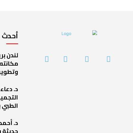
أحدث ا
لندن بر
مكانته
وتطوير
د. دعاء
التجميل
الطبي ب
د. أحمد
حديثة ف