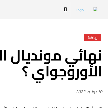
رياضة
نهائي مونديال الش
الأوروجواي ؟
10 يونيو، 2023