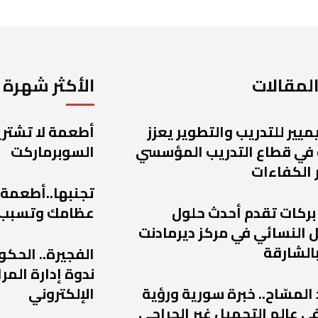
لمقالات
الأكثر شهرة
يميير للتدريب والتطوير يعزز
أطعمة لا تشتريه
 في قطاع التدريب المؤسسي
السوبرماركت
 الكفاءات
تجنبها..أطعمة
 بركات تقدم أحدث حلول
عظامك وتسبب
 النسائي في مركز ديرمادنت
الشارقة
الفجيرة.. الحكو
ندوة إدارة الم
 المسّاح.. خبرة سورية ورؤية
الإلكتروني
ي عالم التجميل غير الجراحي