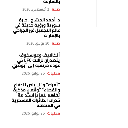
بالشارقة
صحة
2 أغسطس، 2026
د. أحمد المسّاح.. خبرة
سورية ورؤية حديثة في
عالم التجميل غير الجراحي
بالإمارات
صحة
30 يوليو، 2026
أنكالايف وغوسكوف
يتصدران نزالات UFC في
عودة مرتقبة إلى أبوظبي
محليات
25 يوليو، 2026
“أمرك” و”إيرباص للدفاع
والفضاء” توقّعان مذكرة
تفاهم لتعزيز استدامة
قدرات الطائرات العسكرية
في المنطقة
محليات
25 يوليو، 2026