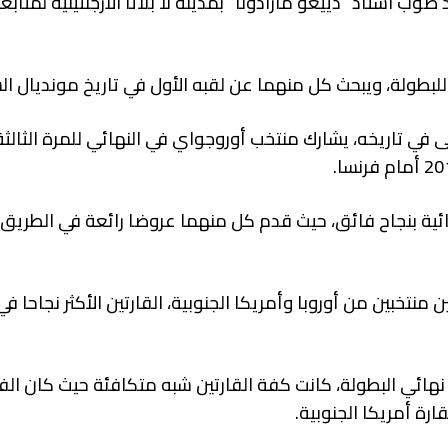
ب استاد “دييغو مارادونا” بمدينة لا بلاتا الأرجنتينية لمتابعة
 للبطولة، ويبحث كل منهما عن لقبه الأول في تاريخ مونديال ال
لى في تاريخه، يشارك منتخب أوروجواي في النهائي للمرة الثالثة
ائية بنجاح فائق، حيث قدم كل منهما عروضا رائعة في الطريق 
نتخبين من أوروبا وأمريكا الجنوبية، القارتين الأكثر نجاحا في 
نهائي البطولة، كانت كفة القارتين شبه متكافئة حيث كان الف