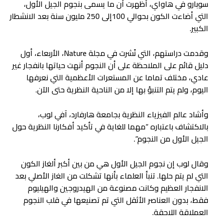
سوبارو في هاواي، أظهرت أن ما يسمى بنجوم الجيل الأول،
التي أضاءت الكون بحوالي 100إلى 250 مليون سنة بعد الانشطار
الكبير.
وقدمت دراستهم، التي نُشرت في مجلة Nature، الأربعاء، أول
دليل قائم على الملاحظة على أن النجوم أنهت حياتها بانفجار غير
عادي، مختلف تماما عن المستعرات الأعظمية التي نعرفها
اليوم، ولم يتم التنبؤ بها إلا من الناحية النظرية حتى الآن.
وأشاد عالم الفيزياء النظرية بجامعة هارفارد، آفي لوب،
بالاكتشاف باعتباره “مهما للغاية في تأكيد أفكارنا النظرية حول
الجيل الأول من النجوم”.
وقال لوب إن نجوم الجيل الأول هي من بين أكبر ألغاز الكون
التي لم يتم حلها. تنبأ العلماء بأنها تشكلت من الغاز الأصلي بعد
الانفجار العظيم وكانت مصنوعة من الهيدروجين والهيليوم
فقط، بدون العناصر الأثقل التي تم تصنيعها في قلب النجوم
العملاقة اللاحقة.