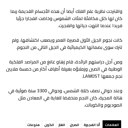
واقترحت نظرية علم الفلك أيضا أن هذه الأجسام القديمة ربما
كان لها كتل مكافئة لمئات الشموس وخاضت انفجارا جزئيا
فريدا عندما انتهت حياتها وانفجرت.
كانت نجوم الجيل الأول قصيرة العمر ويصعب اكتشافها، ولم
تترك سوى بصماتها الكيميائية في الجيل التالي من النجوم.
ومن أجل دراستهم الرائدة، قام زهاو غانغ من المراصد الفلكية
الوطنية في الصين وزملاؤه بغربلة أطياف أكثر من خمسة ملايين
نجم جمعها LAMOST.
وعند حوالي نصف كتلة الشمس، وحوالي 3300 سنة ضوئية في
هالة المجرة، كان النجم منخفضا للغاية في المعادن مثل
الصوديوم والكوبالت.
العلامات
أنا الفجيرة
الصين
الغاز
الكون
منوعات