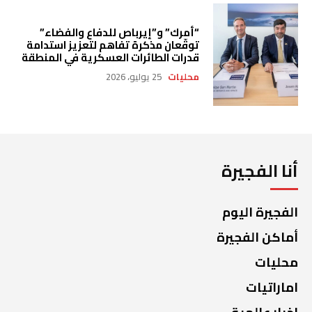
“أمرك” و”إيرباص للدفاع والفضاء”
توقّعان مذكرة تفاهم لتعزيز استدامة
قدرات الطائرات العسكرية في المنطقة
محليات
25 يوليو، 2026
أنا الفجيرة
الفجيرة اليوم
أماكن الفجيرة
محليات
اماراتيات