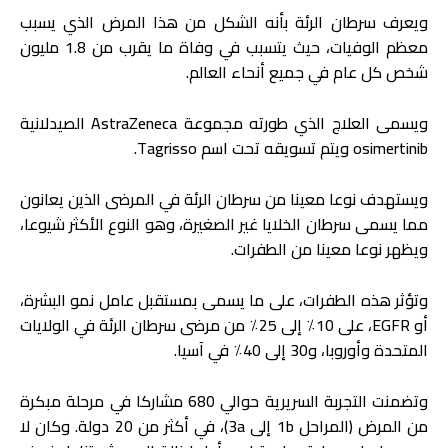
ويعرف سرطان الرئة بأنه الشكل من هذا المرض الذي يسبب
معظم الوفيات، حيث يتسبب في وفاة ما يقرب من 1.8 مليون
شخص كل عام في جميع أنحاء العالم.
ويسمى العلاج الذي طورته مجموعة AstraZeneca الصيدلانية
osimertinib ويتم تسويقه تحت اسم Tagrisso.
ويستهدف نوعا معينا من سرطان الرئة في المرضى الذين يعانون
مما يسمى سرطان الخلايا غير الصغيرة، وهو النوع الأكثر شيوعا،
ويظهر نوعا معينا من الطفرات.
وتؤثر هذه الطفرات، على ما يسمى بمستقبل عامل نمو البشرة،
أو EGFR، على 10٪ إلى 25٪ من مرضى سرطان الرئة في الولايات
المتحدة وأوروبا، و30 إلى 40٪ في آسيا.
وتضمنت التجربة السريرية حوالي 680 مشاركا في مرحلة مبكرة
من المرض (المراحل 1b إلى 3a)، في أكثر من 20 دولة. وكان لا