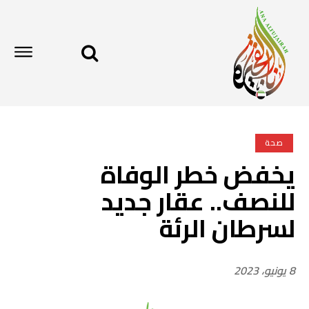
صحة
يخفض خطر الوفاة
للنصف.. عقار جديد
لسرطان الرئة
8 يونيو، 2023