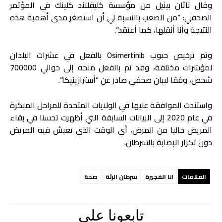
وقال ناثان بينيل من مؤسسة كليفلاند كلينك في المؤتمر
الصحفي: “من الصعب بالنسبة لي أن استصغر مدى أهمية هذه
النتيجة وأنا أنقلها، كما أعتقد”.
وتم ترخيص حبوب Osimertinib بالفعل في عشرات البلدان
لمؤشرات مختلفة، وقد تم بالفعل منحه إلى حوالي 700000
شخص، وفقا لبيان صحفي صادر عن “أسترازينيكا”.
واستندت الموافقة عليها في الولايات المتحدة للمراحل المبكرة
في عام 2020 إلى البيانات السابقة التي أظهرت تحسنا في بقاء
المريض خاليا من المرض، أي الوقت الذي يعيش فيه المريض
دون تكرار الإصابة بالسرطان.
العلامات
انا الفجيرة
سرطان الرئة
صحة
تابعونا علي