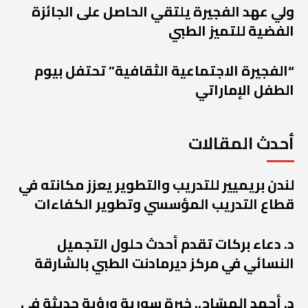
ولي عهد الفجيرة يلتقي الحاصل على الجائزة
الفضية للتميز الطبي
“الفجيرة الاجتماعية الثقافية” تحتفل بيوم
الطفل الإماراتي
أحدث المقالات
لندن بريميير للتدريب والتطوير يعزز مكانته في
قطاع التدريب المؤسسي وتطوير الكفاءات
د. دعاء بركات تقدم أحدث حلول التجميل
النسائي في مركز ديرمادنت الطبي بالشارقة
د. أحمد المسّاح.. خبرة سورية ورؤية حديثة في