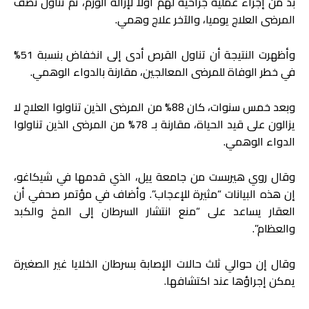
بد من إجراء عملية جراحية لهم أولا لإزالة الورم، ثم تناول نصف
المرضى العلاج يوميا، والآخر علاج وهمي.
وأظهرت النتيجة أن تناول القرص أدى إلى انخفاض بنسبة 51%
في خطر الوفاة للمرضى المعالجين، مقارنة بالدواء الوهمي.
وبعد خمس سنوات، كان 88% من المرضى الذين تناولوا العلاج لا
يزالون على قيد الحياة، مقارنة بـ 78% من المرضى الذين تناولوا
الدواء الوهمي.
وقال روي هيربست من جامعة ييل، الذي قدمها في شيكاغو،
إن هذه البيانات “مثيرة للإعجاب”. وأضاف في مؤتمر صحفي أن
العقار يساعد على “منع انتشار السرطان إلى المخ والكبد
والعظام”.
وقال إن حوالي ثلث حالات الإصابة بسرطان الخلايا غير الصغيرة
يمكن إجراؤها عند اكتشافها.