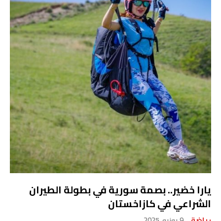
يارا خضير.. بصمة سورية في بطولة الطيران
الشراعي في كازاخستان
رياضة
9 يونيو، 2025