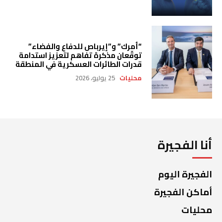
“أمرك” و”إيرباص للدفاع والفضاء”
توقّعان مذكرة تفاهم لتعزيز استدامة
قدرات الطائرات العسكرية في المنطقة
محليات
25 يوليو، 2026
أنا الفجيرة
الفجيرة اليوم
أماكن الفجيرة
محليات