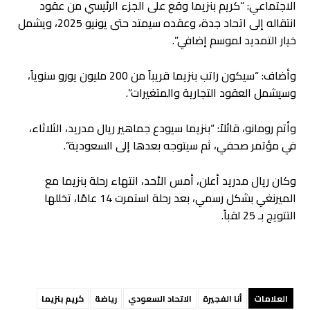
الاجتماعي: “كريم بنزيما وقع على الجزء الرئيسي من عقود
انتقاله إلى اتحاد جدة، وعقده سيمتد حتى يونيو 2025، ويشمل
خيار التمديد لموسم إضافي”.
وأضاف: “سيكون راتب بنزيما قريباً من 200 مليون يورو سنوياً،
وسيشمل العقود التجارية والمتغيرات”.
وأتم رومانو، قائلاً: “بنزيما سيودع جماهير ريال مدريد، الثلاثاء،
في مؤتمر صحفي، ثم سيتوجه بعدها إلى السعودية”.
وكان ريال مدريد أعلن، أمس الأحد، انتهاء رحلة بنزيما مع
الميرنغي بشكل رسمي، بعد رحلة استمرت 14 عامًا، تخللها
التتويج بـ 25 لقباً.
العلامات
أنا الفجيرة
الاتحاد السعودي
رياضة
كريم بنزيما