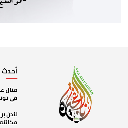
أحدث ا
منال عج
في تونس
لندن بر
مكانته