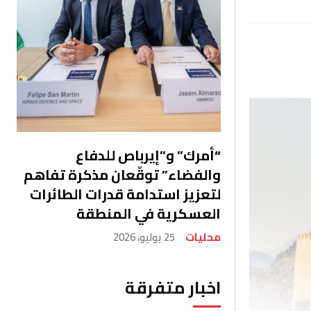
“أمرك” و”إيرباص للدفاع
والفضاء” توقّعان مذكرة تفاهم
لتعزيز استدامة قدرات الطائرات
العسكرية في المنطقة
محليات
25 يوليو، 2026
اخبار متفرقة