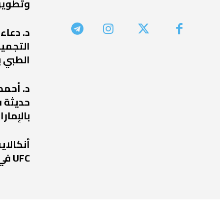
وتطوير
د. دعاء
التجميل
الطبي ب
د. أحمد
حديثة ف
بالإمارا
أنكالا
UFC في عودة مرتقبة إلى أبوظبي