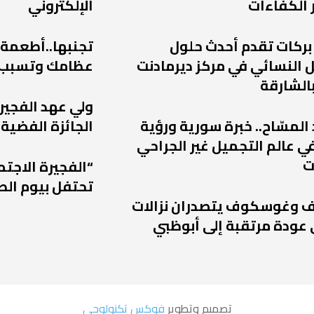
 الكفاءات
الإلكتروني
 بركات تقدم أحدث حلول
تجنبها..أطعمة
 النسائي في مركز ديرمادنت
عظامك وتسبب
الشارقة
ولي عهد الفجير
 المسّاح.. خبرة سورية ورؤية
الجائزة الفضية 
ي عالم التجميل غير الجراحي
ت
“الفجيرة الاجتم
تحتفل بيوم الط
يف وغوسكوف يتصدران نزالات
تصميم وتطوير
فوكس تكنولوجى