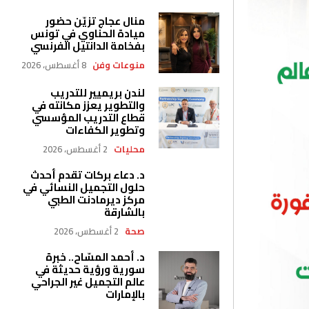
منال عجاج تزيّن حضور
ميادة الحناوي في تونس
بفخامة الدانتيل الفرنسي
منوعات وفن
8 أغسطس، 2026
لندن بريميير للتدريب
والتطوير يعزز مكانته في
قطاع التدريب المؤسسي
وتطوير الكفاءات
محليات
2 أغسطس، 2026
د. دعاء بركات تقدم أحدث
حلول التجميل النسائي في
مركز ديرمادنت الطبي
بالشارقة
صحة
2 أغسطس، 2026
د. أحمد المسّاح.. خبرة
سورية ورؤية حديثة في
عالم التجميل غير الجراحي
بالإمارات