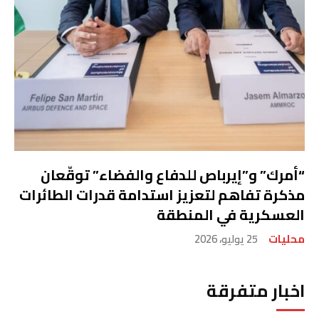
“أمرك” و”إيرباص للدفاع والفضاء” توقّعان
مذكرة تفاهم لتعزيز استدامة قدرات الطائرات
العسكرية في المنطقة
محليات
25 يوليو، 2026
اخبار متفرقة