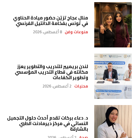
منال عجاج تزيّن حضور ميادة الحناوي
في تونس بفخامة الدانتيل الفرنسي
منوعات وفن
8 أغسطس، 2026
لندن بريميير للتدريب والتطوير يعزز
مكانته في قطاع التدريب المؤسسي
وتطوير الكفاءات
محليات
2 أغسطس، 2026
د. دعاء بركات تقدم أحدث حلول التجميل
النسائي في مركز ديرمادنت الطبي
بالشارقة
صحة
2 أغسطس، 2026