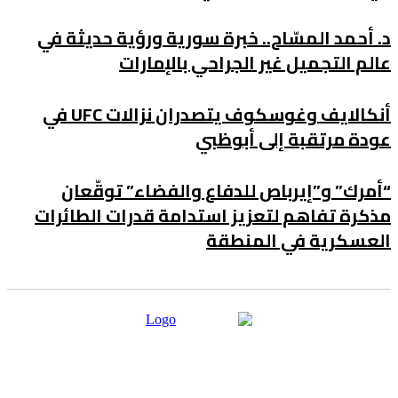
. أحمد المسّاح.. خبرة سورية ورؤية حديثة في
الم التجميل غير الجراحي بالإمارات
أنكالايف وغوسكوف يتصدران نزالات UFC في
ودة مرتقبة إلى أبوظبي
أمرك” و”إيرباص للدفاع والفضاء” توقّعان
ذكرة تفاهم لتعزيز استدامة قدرات الطائرات
لعسكرية في المنطقة