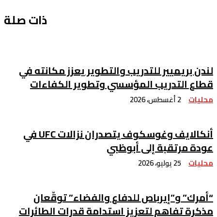
ذات صلة
ندن بريميير للتدريب والتطوير يعزز مكانته في
طاع التدريب المؤسسي وتطوير الكفاءات
حليات
2 أغسطس، 2026
أنكالايف وغوسكوف يتصدران نزالات UFC في
ودة مرتقبة إلى أبوظبي
حليات
25 يوليو، 2026
أمرك” و”إيرباص للدفاع والفضاء” توقّعان
ذكرة تفاهم لتعزيز استدامة قدرات الطائرات