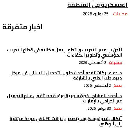
لعسكرية في المنطقة
حليات
25 يوليو، 2026
اخبار متفرقة
لندن بريميير للتدريب والتطوير يعزز مكانته في قطاع التدريب
المؤسسي وتطوير الكفاءات
محليات
2 أغسطس، 2026
د. دعاء بركات تقدم أحدث حلول التجميل النسائي في مركز
ديرمادنت الطبي بالشارقة
صحة
2 أغسطس، 2026
د. أحمد المسّاح.. خبرة سورية ورؤية حديثة في عالم التجميل
غير الجراحي بالإمارات
صحة
30 يوليو، 2026
أنكالايف وغوسكوف يتصدران نزالات UFC في عودة مرتقبة
إلى أبوظبي