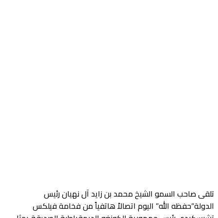
لقى صاحب السمو الشيخ محمد بن زايد آل نهيان رئيس
لدولة”حفظه الله” اليوم اتصالاً هاتفياً من فخامة فيلكس
شيسكيدي رئيس جمهورية الكونغو الديمقراطية الصديقة..بحثا