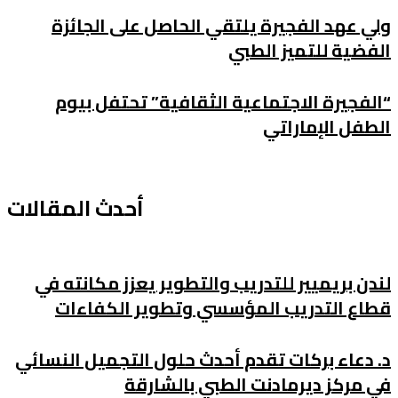
لي عهد الفجيرة يلتقي الحاصل على الجائزة
لفضية للتميز الطبي
الفجيرة الاجتماعية الثقافية” تحتفل بيوم
لطفل الإماراتي
أحدث المقالات
ندن بريميير للتدريب والتطوير يعزز مكانته في
طاع التدريب المؤسسي وتطوير الكفاءات
. دعاء بركات تقدم أحدث حلول التجميل النسائي
ي مركز ديرمادنت الطبي بالشارقة