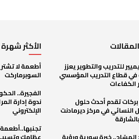
لمقالات
الأكثر شهرة
يميير للتدريب والتطوير يعزز
أطعمة لا تشتريه
 في قطاع التدريب المؤسسي
السوبرماركت
 الكفاءات
الفجيرة.. الحكو
 بركات تقدم أحدث حلول
ندوة إدارة الم
 النسائي في مركز ديرمادنت
الإلكتروني
الشارقة
تجنبها..أطعمة
 المسّاح.. خبرة سورية ورؤية
عظامك وتسبب