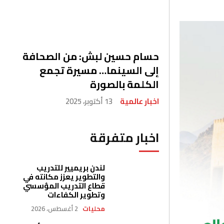
حسام حسين لبش: من الصحافة
إلى السينما… مسيرة تجمع
الكلمة بالصورة
اخبار عالمية
13 أكتوبر، 2025
اخبار متفرقة
لندن بريميير للتدريب
والتطوير يعزز مكانته في
قطاع التدريب المؤسسي
وتطوير الكفاءات
محليات
2 أغسطس، 2026