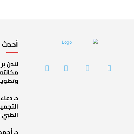
أحدث ا
لندن بر
مكانته
وتطوير
د. دعاء
التجميل
الطبي ب
د. أحمد