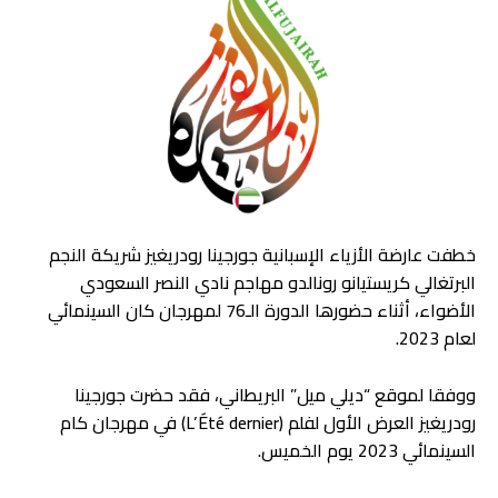
خطفت عارضة الأزياء الإسبانية جورجينا رودريغيز شريكة النجم
البرتغالي كريستيانو رونالدو مهاجم نادي النصر السعودي
الأضواء، أثناء حضورها الدورة الـ76 لمهرجان كان السينمائي
لعام 2023.
ووفقا لموقع “ديلي ميل” البريطاني، فقد حضرت جورجينا
رودريغيز العرض الأول لفلم (L’Été dernier) في مهرجان كام
السينمائي 2023 يوم الخميس.