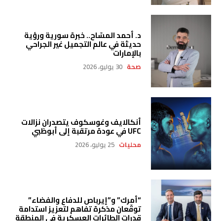
د. أحمد المسّاح.. خبرة سورية ورؤية
حديثة في عالم التجميل غير الجراحي
بالإمارات
صحة
30 يوليو، 2026
أنكالايف وغوسكوف يتصدران نزالات
UFC في عودة مرتقبة إلى أبوظبي
محليات
25 يوليو، 2026
“أمرك” و”إيرباص للدفاع والفضاء”
توقّعان مذكرة تفاهم لتعزيز استدامة
قدرات الطائرات العسكرية في المنطقة