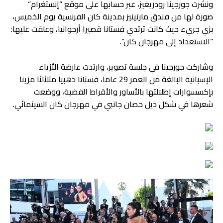
ونشرت جورجينا رودريغيز، عبر حسابها على موقع “إنستغرام”
صورة لها من فندق مارتينيز بمدينة كان الفرنسية يوم الخميس،
بزي جريء حيث كانت ترتدي فستانا قصيرا أرجوانيا، وعلقت عليها:
“الاستعداد إلى مهرجان كان”.
وشاركت جورجينا في جلسة تصوير، وارتدت عارضة الأزياء
الإسبانية البالغة من العمر 29 عاما، فستانا ذهبيا متلألئا مزينا
بإكسسوارات إطلالتها بالأساور والأقراط الفضية، ووضعت
شعرها في شكل ذيل حصان جانبي في مهرجان كان السينمائي.