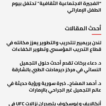
“الفجيرة الاجتماعية الثقافية” تحتفل بيوم
الطفل الإماراتي
أحدث المقالات
لندن بريميير للتدريب والتطوير يعزز مكانته في
قطاع التدريب المؤسسي وتطوير الكفاءات
د. دعاء بركات تقدم أحدث حلول التجميل
النسائي في مركز ديرمادنت الطبي بالشارقة
د. أحمد المسّاح.. خبرة سورية ورؤية حديثة في
عالم التجميل غير الجراحي بالإمارات
أنكالايف وغوسكوف يتصدران نزالات UFC في