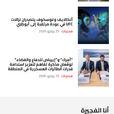
أنكالايف وغوسكوف يتصدران نزالات
UFC في عودة مرتقبة إلى أبوظبي
محليات
25 يوليو، 2026
“أمرك” و”إيرباص للدفاع والفضاء”
توقّعان مذكرة تفاهم لتعزيز استدامة
قدرات الطائرات العسكرية في المنطقة
محليات
25 يوليو، 2026
أنا الفجيرة