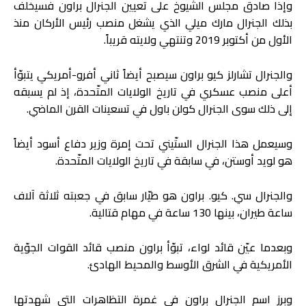
وإذا صادق مجلس الشيوخ على تعيين الجنرال براون فسيخلف
بذلك الجنرال مارك ميلي الذي يشغل منصب رئيس الأركان منذ
الأول من أكتوبر 2019 وتنتهي ولايته قريباً.
والجنرال تشارلز كيو براون سيصبح أيضاً ثاني أفرو-أمريكي يتبوّأ
أعلى منصب عسكري في تاريخ الولايات المتّحدة، إذ لم يسبقه
إلى ذلك سوى الجنرال كولن باول في تسعينات القرن الماضي.
وسيعمل هذا الجنرال الستّيني تحت إمرة وزير دفاع أسود أيضاً
هو لويد أوستن، في سابقة في تاريخ الولايات المتّحدة.
والجنرال سي. كيو. براون هو طيّار سابق في جعبته ثلاثة آلاف
ساعة طيران، بينها 130 ساعة في مهام قتالية.
وبعدما عيّن قائد لواء، تبوّأ براون منصب قائد القوات الجوّية
الأمريكية في الشرق الأوسط والمحيط الهادئ.
وبرز اسم الجنرال براون في غمرة التظاهرات التي شهدتها