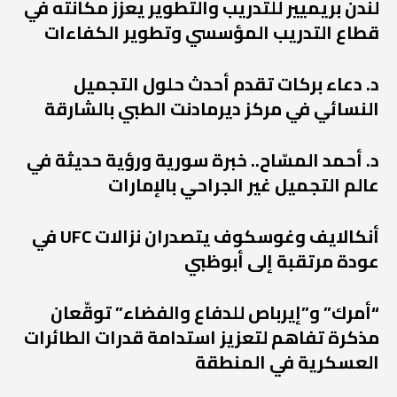
لندن بريميير للتدريب والتطوير يعزز مكانته في
قطاع التدريب المؤسسي وتطوير الكفاءات
د. دعاء بركات تقدم أحدث حلول التجميل
النسائي في مركز ديرمادنت الطبي بالشارقة
د. أحمد المسّاح.. خبرة سورية ورؤية حديثة في
عالم التجميل غير الجراحي بالإمارات
أنكالايف وغوسكوف يتصدران نزالات UFC في
عودة مرتقبة إلى أبوظبي
“أمرك” و”إيرباص للدفاع والفضاء” توقّعان
مذكرة تفاهم لتعزيز استدامة قدرات الطائرات
العسكرية في المنطقة