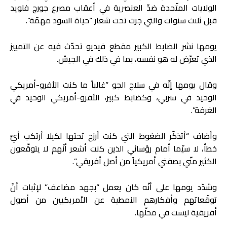
الولايات المتّحدة ضدّ العنصرية في أعقاب مصرع جورج فلويد
قبل ثلاث سنوات والتي جرت تحت شعار “حياة السود مهمّة”.
يومها نشر الضابط الكبير مقطع فيديو تحدّث فيه عن التمييز
الذي تعرّض له هو نفسه، بما في ذلك في الجيش.
وقال يومها إنّه في سلاح الجو “غالباً ما كنت الأفرو-أمريكي
الوحيد في سربي، وكضابط كبير، الأفرو-أمريكي الوحيد في
الغرفة”.
وأضاف “أتذكّر الضغوط التي كنت أرزح تحتها لكيلا أرتكب أيّ
خطأ، لا سيّما أمام رؤسائي الذين كنت أشعر أنّهم لا يتوقّعون
الكثير منّي بصفتي أمريكياً من أصل أفريقي”.
وشدّد يومها على أنّه كان يعمل “بجهد مضاعف” لإثبات أنّ
توقّعاتهم وأفكارهم النمطية عن الأمريكيين من أصول
أفريقية ليست في محلّها.