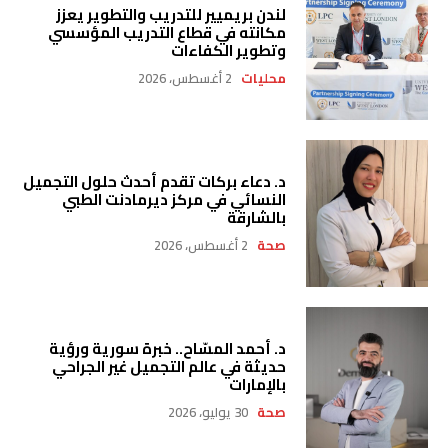
لندن بريميير للتدريب والتطوير يعزز
مكانته في قطاع التدريب المؤسسي
وتطوير الكفاءات
محليات
2 أغسطس، 2026
د. دعاء بركات تقدم أحدث حلول التجميل
النسائي في مركز ديرمادنت الطبي
بالشارقة
صحة
2 أغسطس، 2026
د. أحمد المسّاح.. خبرة سورية ورؤية
حديثة في عالم التجميل غير الجراحي
بالإمارات
صحة
30 يوليو، 2026