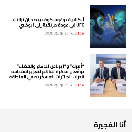
أنكالايف وغوسكوف يتصدران نزالات
UFC في عودة مرتقبة إلى أبوظبي
محليات
25 يوليو، 2026
“أمرك” و”إيرباص للدفاع والفضاء”
توقّعان مذكرة تفاهم لتعزيز استدامة
قدرات الطائرات العسكرية في المنطقة
محليات
25 يوليو، 2026
أنا الفجيرة