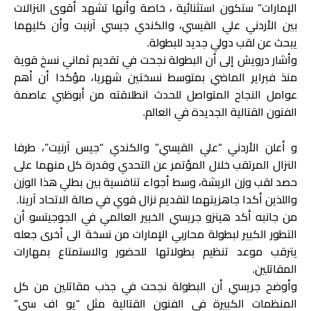
الإمارات” ستكون استثنائية ، خاصة وأنها تشهد أقوى النزالات
بين الأردني علي القيسي، والكندي جيسي آرنيت وأن كليهما
يبحث عن لقب دولي جديد للبطولة.
وأشار درويش إلى أن البطولة نجحت في تقديم ثماني نسخ قوية
منذ فبراير الماضي بمتوسط نسختين شهريا، مؤكدا أن أهم
عوامل النجاح المتواصل للحدث انطلاقته من أبوظبي عاصمة
الفنون القتالية الجديدة في العالم.
و أعلن الأردني “علي القيسي” والكندي “جيس آرنيت”، طرفا
النزال المرتقب خلال المؤتمر عن التحدي وقدرة كل منهما على
حصد لقب وزن الريشة، وسط أجواء تنافسية بين بطلي هذا الوزن
واللذين أكدا جاهزيتهما لتقديم نزال قوي في صالة الاتحاد آرينا.
من جانبه أكد هينزو جريسي الخبير العالمي في الجوجيتسو أن
التطور الكبير لبطولة محاربي الإمارات من نسخة الى أخرى جعله
يترقب موعد تنظيم بطولاتها للحضور والاستمتاع بمهارات
المقاتلين.
وأوضح جريسي أن البطولة نجحت في جذب مقاتلين من كل
المنظمات الكبيرة في الفنون القتالية مثل “يو اف سي”