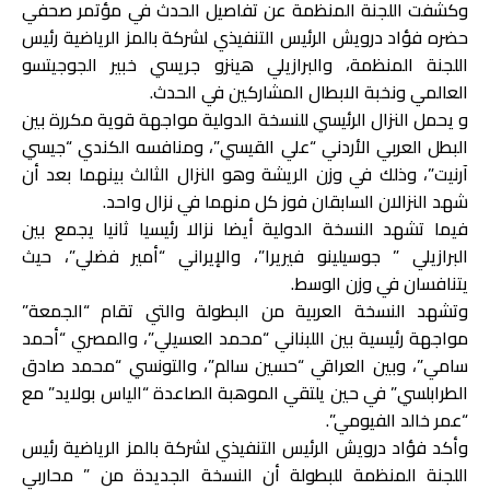
وكشفت اللجنة المنظمة عن تفاصيل الحدث في مؤتمر صحفي
حضره فؤاد درويش الرئيس التنفيذي لشركة بالمز الرياضية رئيس
اللجنة المنظمة، والبرازيلي هينزو جريسي خبير الجوجيتسو
العالمي ونخبة الابطال المشاركين في الحدث.
و يحمل النزال الرئيسي للنسخة الدولية مواجهة قوية مكررة بين
البطل العربي الأردني “علي القيسي”، ومنافسه الكندي “جيسي
آرنيت”، وذلك في وزن الريشة وهو النزال الثالث بينهما بعد أن
شهد النزالان السابقان فوز كل منهما في نزال واحد.
فيما تشهد النسخة الدولية أيضا نزالا رئيسيا ثانيا يجمع بين
البرازيلي ” جوسيلينو فيريرا”، والإيراني “أمير فضلي”، حيث
يتنافسان في وزن الوسط.
وتشهد النسخة العربية من البطولة والتي تقام “الجمعة”
مواجهة رئيسية بين اللبناني “محمد العسيلي”، والمصري “أحمد
سامي”، وبين العراقي “حسين سالم”، والتونسي “محمد صادق
الطرابلسي” في حين يلتقي الموهبة الصاعدة “الياس بولايد” مع
“عمر خالد الفيومي”.
وأكد فؤاد درويش الرئيس التنفيذي لشركة بالمز الرياضية رئيس
اللجنة المنظمة للبطولة أن النسخة الجديدة من ” محاربي