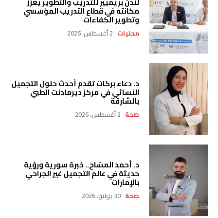
لندن بريميير للتدريب والتطوير يعزز
مكانته في قطاع التدريب المؤسسي
وتطوير الكفاءات
محليات
2 أغسطس، 2026
د. دعاء بركات تقدم أحدث حلول التجميل
النسائي في مركز ديرمادنت الطبي
بالشارقة
صحة
2 أغسطس، 2026
د. أحمد المسّاح.. خبرة سورية ورؤية
حديثة في عالم التجميل غير الجراحي
بالإمارات
صحة
30 يوليو، 2026