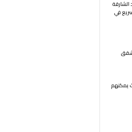
 الشارقة
سريع في
لشقق
يث يمكنهم