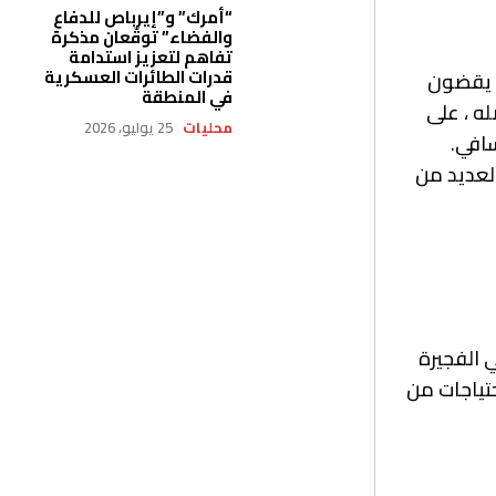
“أمرك” و”إيرباص للدفاع
والفضاء” توقّعان مذكرة
تفاهم لتعزيز استدامة
قدرات الطائرات العسكرية
ن يقضون
في المنطقة
ه ، على
محليات
25 يوليو، 2026
سافي.
العديد من
 الفجيرة
حتياجات من