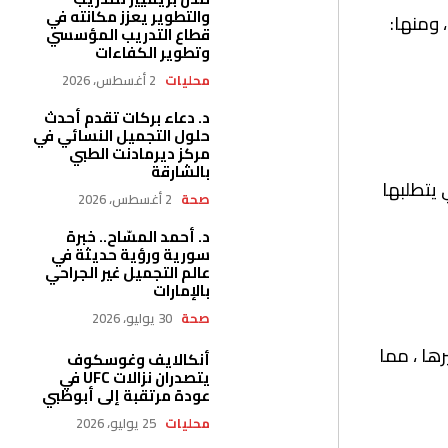
والتطوير يعزز مكانته في
 ومنها:
قطاع التدريب المؤسسي
وتطوير الكفاءات
محليات
2 أغسطس، 2026
د. دعاء بركات تقدم أحدث
حلول التجميل النسائي في
مركز ديرمادنت الطبي
بالشارقة
يتطلبها
صحة
2 أغسطس، 2026
د. أحمد المسّاح.. خبرة
سورية ورؤية حديثة في
عالم التجميل غير الجراحي
بالإمارات
صحة
30 يوليو، 2026
رها ، مما
أنكالايف وغوسكوف
يتصدران نزالات UFC في
عودة مرتقبة إلى أبوظبي
محليات
25 يوليو، 2026