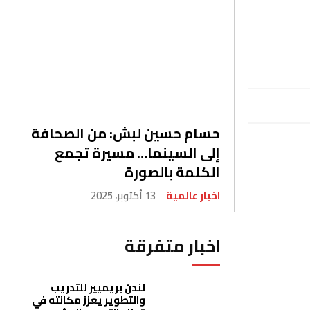
حسام حسين لبش: من الصحافة
إلى السينما… مسيرة تجمع
الكلمة بالصورة
اخبار عالمية
13 أكتوبر، 2025
اخبار متفرقة
لندن بريميير للتدريب
والتطوير يعزز مكانته في