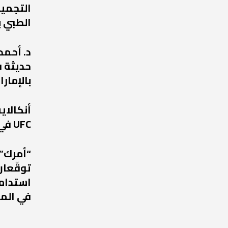
التجميل
الطبي ب
د. أحمد
حديثة ف
بالإمارا
أنكالا
UFC في عودة مرتقبة إلى أبوظبي
“أمرك” 
توقّعان
استدامة
في الم