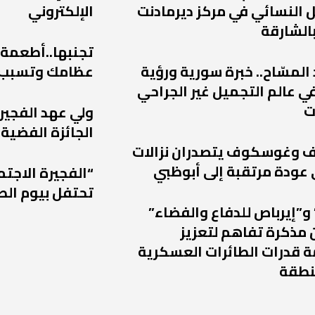
 النسائي في مركز ديرمادنت
الإلكتروني
الشارقة
تجنبها..أطعمة
 المسّاح.. خبرة سورية ورؤية
عظامك وتسبب
ي عالم التجميل غير الجراحي
ت
ولي عهد الفجير
الجائزة الفضية 
يف وغوسكوف يتصدران نزالات
“الفجيرة الاجتم
تحتفل بيوم الط
و”إيرباص للدفاع والفضاء”
 مذكرة تفاهم لتعزيز
 قدرات الطائرات العسكرية
نطقة