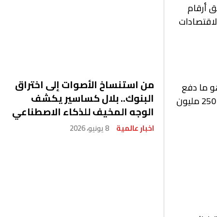
ق أرقام
العاشر بين أكبر الاقتصادات
من استنساخ الأصوات إلى اختراق
هو ما دفع
البنوك.. بلال كساسير يكشف
العديد من الدول إلى توسيع استثماراتها الزراعية في الأراضي السودانية الواسعة حيث تبلغ مساحة الأرض الصالحة للزراعة 250 مليون
الوجه المخيف للذكاء الاصطناعي
اخبار عالمية
8 يونيو، 2026