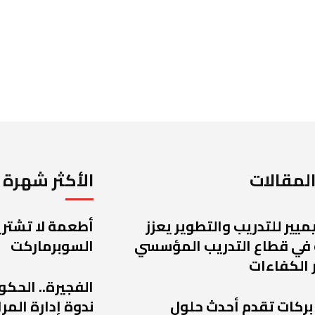
لمقالات
الأكثر شهرة
يميير للتدريب والتطوير يعزز
أطعمة لا تشتريه
 في قطاع التدريب المؤسسي
السوبرماركت
 الكفاءات
الفجيرة.. الحكو
 بركات تقدم أحدث حلول
ندوة إدارة الم