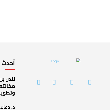
أحدث ا
لندن بر
مكانته
وتطوير
د. دعاء