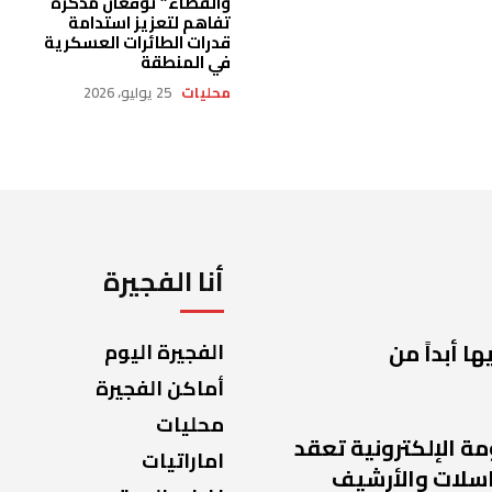
والفضاء” توقّعان مذكرة
تفاهم لتعزيز استدامة
قدرات الطائرات العسكرية
في المنطقة
محليات
25 يوليو، 2026
أنا الفجيرة
ا أبداً من
الفجيرة اليوم
أماكن الفجيرة
محليات
مة الإلكترونية تعقد
اماراتيات
راسلات والأرشيف