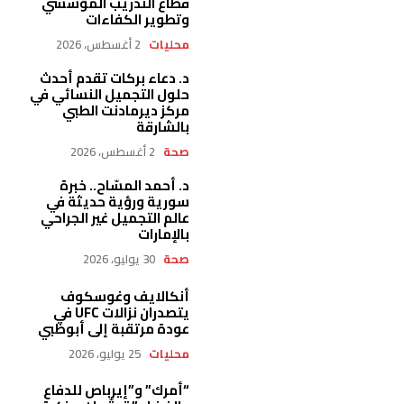
قطاع التدريب المؤسسي
وتطوير الكفاءات
محليات
2 أغسطس، 2026
د. دعاء بركات تقدم أحدث
حلول التجميل النسائي في
مركز ديرمادنت الطبي
بالشارقة
صحة
2 أغسطس، 2026
د. أحمد المسّاح.. خبرة
سورية ورؤية حديثة في
عالم التجميل غير الجراحي
بالإمارات
صحة
30 يوليو، 2026
أنكالايف وغوسكوف
يتصدران نزالات UFC في
عودة مرتقبة إلى أبوظبي
محليات
25 يوليو، 2026
“أمرك” و”إيرباص للدفاع