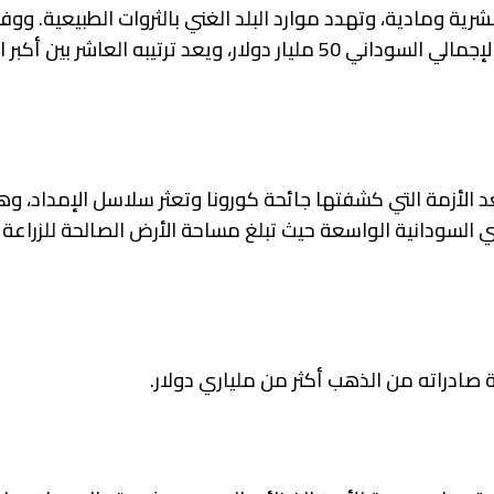
شرية ومادية، وتهدد موارد البلد الغني بالثروات الطبيعية. ووف
رسمية وإحصائيات دولية معتمدة، يبلغ حجم الناتج المحلي الإجمالي السوداني 50 مليار دولار، ويعد ترتيبه 
د الأزمة التي كشفتها جائحة كورونا وتعثر سلاسل الإمداد، و
 صادراته من الذهب أكثر من ملياري دولار.