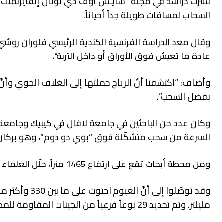
نُشرت دراسة في مجلة “ساينس أوف ذي توتال إنفايرنمنت”،
السحاب لمسافات طويلة جداً أحياناً.
وقال معد الدراسة الفرنسية الكندية الرئيسي فلوران روسّي
عادة ما تعيش فوق الأوراق أو داخل التربة”.
وأضاف: “اكتشفنا أنّ الرياح حملتها إلى الغلاف الجوي وأنّ
بفضل السحب”.
وكان عدد من الباحثين في جامعة لافال في كيبيك وجامعة ك
السرعة من سحب متشكّلة فوق “بوي دو دوم”، وهو بركان خامد في وسط 
ومن محطة أبحاث تقع على ارتفاع 1465 متراً، حلّل العلماء هذه العينات بحثاً عن جينات مقاومة للمضادات الحيوية.
مليلتر. وتم تحديد 29 نوعاً فرعياً من الجينات المقاومة للمضادات الحيوية في البكتيريا.