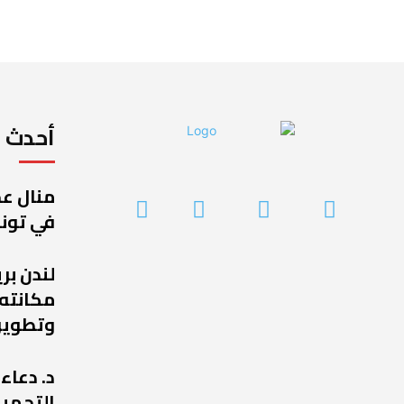
أحدث ا
منال عج
في تونس
لندن بر
مكانته
وتطوير
د. دعاء
التجميل