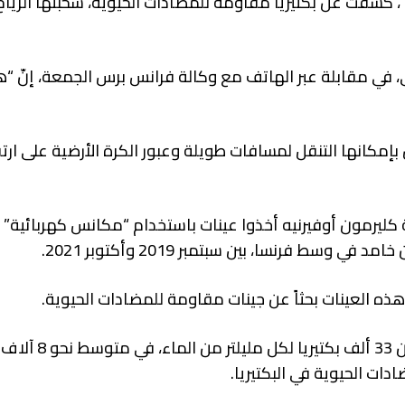
 كشفت عن بكتيريا مقاومة للمضادات الحيوية، سحبتها الرياح
، في مقابلة عبر الهاتف مع وكالة فرانس برس الجمعة، إنّ “هذ
 بإمكانها التنقل لمسافات طويلة وعبور الكرة الأرضية على ارت
ليرمون أوفيرنيه أخذوا عينات باستخدام “مكانس كهربائية” ع
فرنسا، بين سبتمبر 2019 وأكتوبر 2021.
وقد توصّلوا إلى أنّ الغيوم احتوت على ما ب