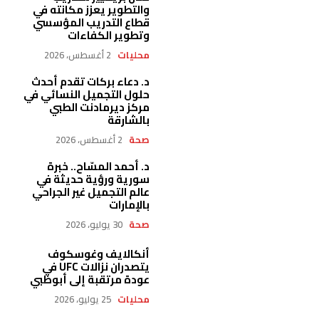
والتطوير يعزز مكانته في
قطاع التدريب المؤسسي
وتطوير الكفاءات
محليات
2 أغسطس، 2026
د. دعاء بركات تقدم أحدث
حلول التجميل النسائي في
مركز ديرمادنت الطبي
بالشارقة
صحة
2 أغسطس، 2026
د. أحمد المسّاح.. خبرة
سورية ورؤية حديثة في
عالم التجميل غير الجراحي
بالإمارات
صحة
30 يوليو، 2026
أنكالايف وغوسكوف
يتصدران نزالات UFC في
عودة مرتقبة إلى أبوظبي
محليات
25 يوليو، 2026