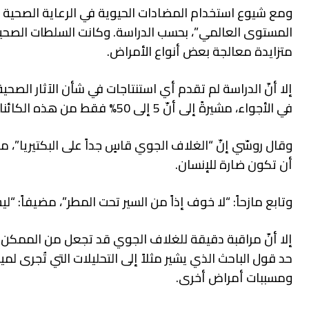
ومع شيوع استخدام المضادات الحيوية في الرعاية الصحية والمج
المستوى العالمي”، بحسب الدراسة. وكانت السلطات الصحية ا
متزايدة معالجة بعض أنواع الأمراض.
إلا أنّ الدراسة لم تقدم أي استنتاجات في شأن الآثار الصحي
في الأجواء، مشيرةً إلى أنّ 5 إلى 50% فقط من هذه الكائنات قد تكون على قيد الحياة ويُحتمل أن تكون نشطة.
وقال روسّي إنّ “الغلاف الجوي قاسٍ جداً على البكتيريا”، م
أن تكون ضارة للإنسان.
وتابع مازحاً: “لا خوف إذاً من السير تحت المطر”، مضيفاً: “ل
إلا أنّ مراقبة دقيقة للغلاف الجوي قد تجعل من الممكن تحدي
حد قول الباحث الذي يشير مثلاً إلى التحليلات التي تُجرى
ومسببات أمراض أخرى.