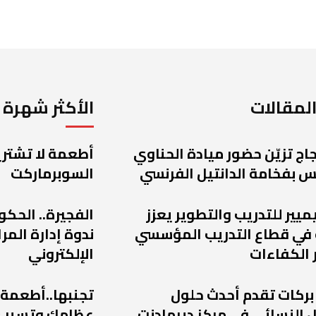
لمقالات
الأكثر شهرة
اج تزيّن حضور ميادة الحناوي
أطعمة لا تشتريه
 بفخامة الدانتيل الفرنسي
السوبرماركت
يميير للتدريب والتطوير يعزز
الفجيرة.. الحكو
 في قطاع التدريب المؤسسي
ندوة إدارة الم
 الكفاءات
الإلكتروني
 بركات تقدم أحدث حلول
تجنبها..أطعمة
 النسائي في مركز ديرمادنت
عظامك وتسبب