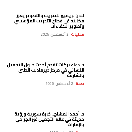
لندن بريميير للتدريب والتطوير يعزز
مكانته في قطاع التدريب المؤسسي
وتطوير الكفاءات
محليات
2 أغسطس، 2026
د. دعاء بركات تقدم أحدث حلول التجميل
النسائي في مركز ديرمادنت الطبي
بالشارقة
صحة
2 أغسطس، 2026
د. أحمد المسّاح.. خبرة سورية ورؤية
حديثة في عالم التجميل غير الجراحي
بالإمارات