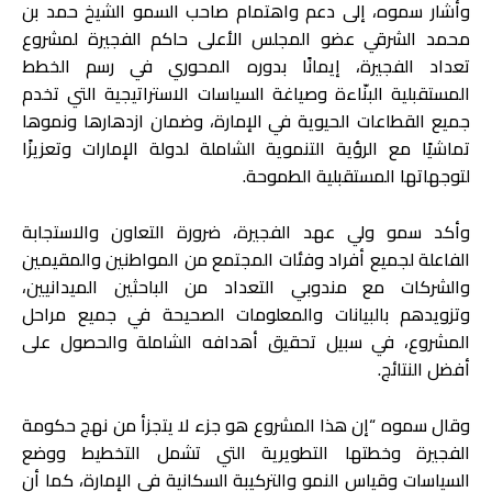
وأشار سموه، إلى دعم واهتمام صاحب السمو الشيخ حمد بن
محمد الشرقي عضو المجلس الأعلى حاكم الفجيرة لمشروع
تعداد الفجيرة، إيمانًا بدوره المحوري في رسم الخطط
المستقبلية البنّاءة وصياغة السياسات الاستراتيجية التي تخدم
جميع القطاعات الحيوية في الإمارة، وضمان ازدهارها ونموها
تماشيًا مع الرؤية التنموية الشاملة لدولة الإمارات وتعزيزًا
لتوجهاتها المستقبلية الطموحة.
وأكد سمو ولي عهد الفجيرة، ضرورة التعاون والاستجابة
الفاعلة لجميع أفراد وفئات المجتمع من المواطنين والمقيمين
والشركات مع مندوبي التعداد من الباحثين الميدانيين،
وتزويدهم بالبيانات والمعلومات الصحيحة في جميع مراحل
المشروع، في سبيل تحقيق أهدافه الشاملة والحصول على
أفضل النتائج.
وقال سموه “إن هذا المشروع هو جزء لا يتجزأ من نهج حكومة
الفجيرة وخطتها التطويرية التي تشمل التخطيط ووضع
السياسات وقياس النمو والتركيبة السكانية في الإمارة، كما أن