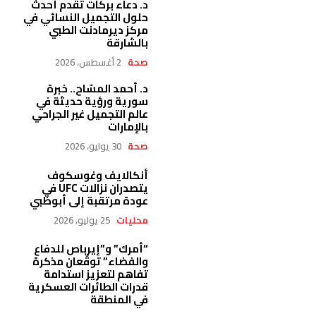
د. دعاء بركات تقدم أحدث
حلول التجميل النسائي في
مركز ديرمادنت الطبي
بالشارقة
صحة
2 أغسطس، 2026
د. أحمد المسّاح.. خبرة
سورية ورؤية حديثة في
عالم التجميل غير الجراحي
بالإمارات
صحة
30 يوليو، 2026
أنكالايف وغوسكوف
يتصدران نزالات UFC في
عودة مرتقبة إلى أبوظبي
محليات
25 يوليو، 2026
“أمرك” و”إيرباص للدفاع
والفضاء” توقّعان مذكرة
تفاهم لتعزيز استدامة
قدرات الطائرات العسكرية
في المنطقة