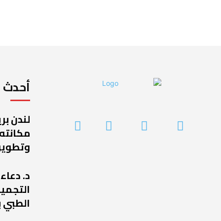
أحدث ا
لندن بر
مكانته
وتطوير
د. دعاء
التجميل
الطبي ب