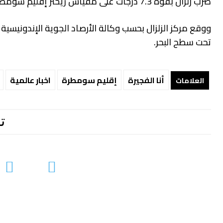
ضرب زلزال بقوة 7.3 درجات على مقياس ريختر إقليم سومطرة غربي إندونيسيا .
تحت سطح البحر.
أنا الفجيرة
إقليم سومطرة
اخبار عالمية
العلامات
ت