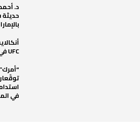
د. أحمد
حديثة ف
بالإمارا
أنكالا
UFC في عودة مرتقبة إلى أبوظبي
“أمرك” 
توقّعان
استدامة
في الم