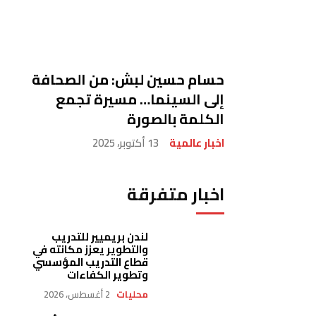
حسام حسين لبش: من الصحافة
إلى السينما… مسيرة تجمع
الكلمة بالصورة
اخبار عالمية
13 أكتوبر، 2025
اخبار متفرقة
لندن بريميير للتدريب
والتطوير يعزز مكانته في
قطاع التدريب المؤسسي
وتطوير الكفاءات
محليات
2 أغسطس، 2026