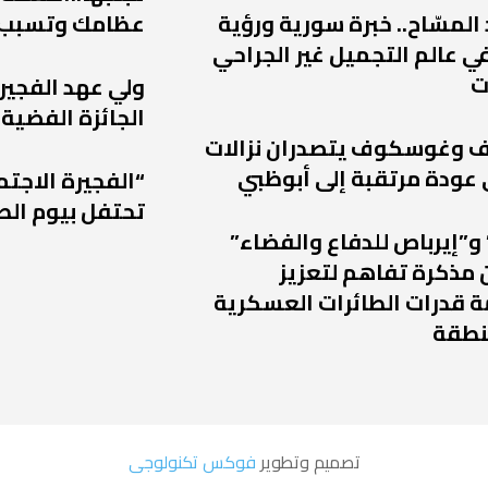
 المسّاح.. خبرة سورية ورؤية
عظامك وتسبب
ي عالم التجميل غير الجراحي
ت
ولي عهد الفجير
الجائزة الفضية 
يف وغوسكوف يتصدران نزالات
“الفجيرة الاجتم
تحتفل بيوم الط
و”إيرباص للدفاع والفضاء”
 مذكرة تفاهم لتعزيز
 قدرات الطائرات العسكرية
نطقة
تصميم وتطوير
فوكس تكنولوجى