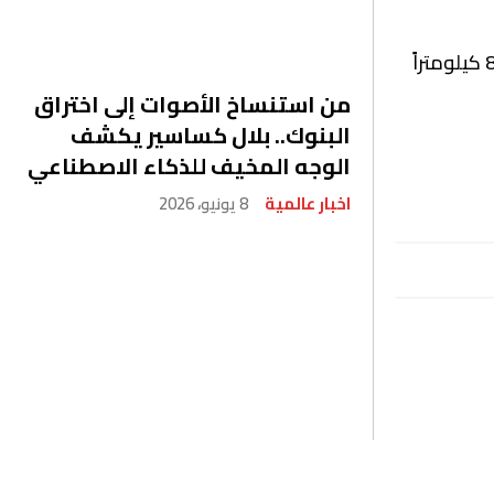
ووقع مركز الزلزال بحسب وكالة الأرصاد الجوية الإندونيسية على بعد 177 كيلومترا شمال غربي جزر منتاواي وعلى عمق 84 كيلومتراً
من استنساخ الأصوات إلى اختراق
البنوك.. بلال كساسير يكشف
الوجه المخيف للذكاء الاصطناعي
اخبار عالمية
8 يونيو، 2026