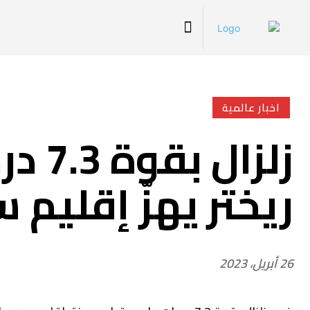
اخبار عالمية
زلزا
ريختر يهزّ إقليم
26 أبريل، 2023