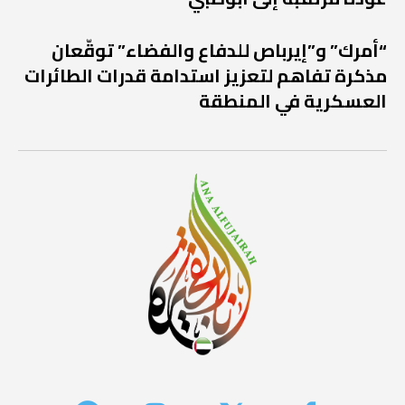
“أمرك” و”إيرباص للدفاع والفضاء” توقّعان
مذكرة تفاهم لتعزيز استدامة قدرات الطائرات
العسكرية في المنطقة