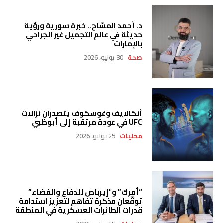
د. أحمد المسّاح.. خبرة سورية ورؤية
حديثة في عالم التجميل غير الجراحي
بالإمارات
صحة
30 يوليو، 2026
أنكالايف وغوسكوف يتصدران نزالات
UFC في عودة مرتقبة إلى أبوظبي
محليات
25 يوليو، 2026
“أمرك” و”إيرباص للدفاع والفضاء”
توقّعان مذكرة تفاهم لتعزيز استدامة
قدرات الطائرات العسكرية في المنطقة