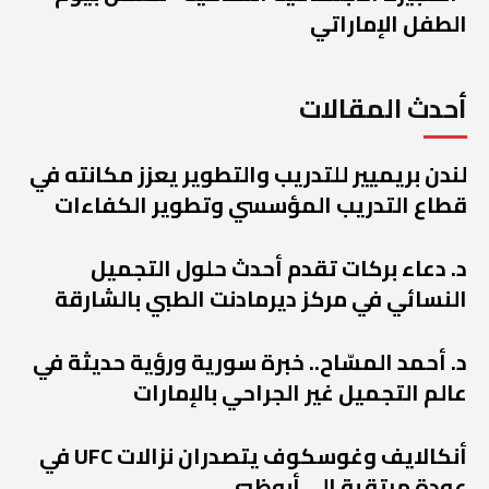
الطفل الإماراتي
أحدث المقالات
لندن بريميير للتدريب والتطوير يعزز مكانته في
قطاع التدريب المؤسسي وتطوير الكفاءات
د. دعاء بركات تقدم أحدث حلول التجميل
النسائي في مركز ديرمادنت الطبي بالشارقة
د. أحمد المسّاح.. خبرة سورية ورؤية حديثة في
عالم التجميل غير الجراحي بالإمارات
أنكالايف وغوسكوف يتصدران نزالات UFC في
عودة مرتقبة إلى أبوظبي