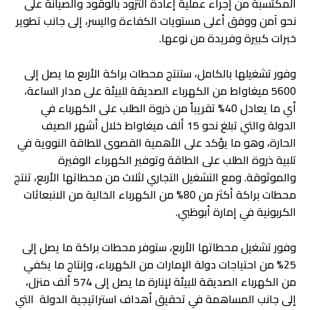
المكتسبة من إجراء عملية إعادة التزود بالوقود والصيانة على
نحو آمن ووفق أعلى مستويات الكفاءة واليسر، إلى جانب تطوير
خبرات كبيرة وفريدة من نوعها.
وفور تشغيلها بالكامل، ستنتج محطات براكة الأربع ما يصل إلى
5600 ميغاواط من الكهرباء الصديقة للبيئة على مدار الساعة،
أي ما يعادل 40% تقريباً من ذروة الطلب على الكهرباء في
الدولة والتي تبلغ نحو 15 ألف ميغاواط خلال أشهر الصيف
الحارة، وهو ما يؤكد على الأهمية القصوى للطاقة النووية في
تلبية ذروة الطلب على الطاقة وتوفير الكهرباء الوفيرة
والموثوقة. ومع التشغيل التجاري لثلاث من محطاتها الأربع، تنتج
محطات براكة أكثر من 80% من الكهرباء الخالية من الانبعاثات
الكربونية في إمارة أبوظبي.
وفور تشغيل محطاتها الأربع، ستوفر محطات براكة ما يصل إلى
25% من احتياجات دولة الإمارات من الكهرباء، وإنتاج ما يكفي
من الكهرباء الصديقة للبيئة لإنارة ما يصل إلى 574 ألف منزل،
إلى جانب المساهمة في تحقيق أهداف استراتيجية الدولة التي