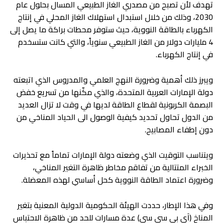
تهدف لأن تصبح من مصدري الغاز الطبيعي المسال بحلول عام
2030، وذلك من خلال استبدال استهلاك الغاز المحلي في إنتاج
الكهرباء بالطاقة النووية، حيث ستوفر محطات براكة ما يصل إلى
4 مليارات دولار من الغاز الطبيعي سنوياً، والتي كانت ستسخدم
في إنتاج الكهرباء.
ويبرز ذلك أهمية وضرورة النهج العلمي والمدروس الذي اتبعته
دولة الإمارات العربية المتحدة، والذي مكّنها من تسريع خفض
البصمة الكربونية لقطاع الطاقة لديها في وقت لا تزال العديد
من الدول تحاول تحديد كيفية الوصول الى الحياد المناخي من
دون إطفاء المصابيح.
ويتناسب التوقيت الذي وضعته دولة الإمارات تماماً مع تحذيرات
الخبراء المتتالية من تفاقم مخاطر ظاهرة التغير المناخي،
وضرورة اعتماد الطاقة النووية كحل أساسي لهذه المعضلة.
وفي هذا الإطار، حددت الهيئة الحكومية الدولية المعنية بتغير
المناخ (آي بي سي سي) عدة مسارات للحد من ظاهرة الاحتباس