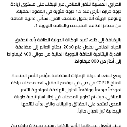
الحراري المسببة للتغير المناخي عبر الإبقاء على مستوى زيادة
درجة حرارة الأرض عند 1.5 درجة مئوية في العقود المقبلة،
وتتوقع الهيئة أنه بحلول منتصف القرن، ستأتي غالبية الطاقة
من مصادر الطاقة المتجددة والطاقة النووية 1.
بالإضافة إلى ذلك، تفيد الوكالة الدولية للطاقة بأنه لتحقيق
الحياد المناخي بحلول عام 2050، يحتاج العالم إلى مضاعفة
القدرة الإنتاجية للطاقة النووية الحالية من حوالي 400 غيغاواط
إلى أكثر من 800 غيغاواط.
ومع استعداد دولة الإمارات لاستضافة مؤتمر الأمم المتحدة
للمناخ COP28 في دبي في نوفمبر المقبل، تعد محطات براكة
نموذجاً مرجعياً وواقعياً للحلول الهادفة لمواجهة التغير
المناخي، حيث تم تطوير المحطات في إطار استراتيجية طويلة
المدى تعتمد على الحقائق والبيانات والتي بدأت نتائجها
الإيجابية تبرز للعيان حالياً.
وعند تشغيل محطاتها الأربع بالكامل ستحد محطات براكة من