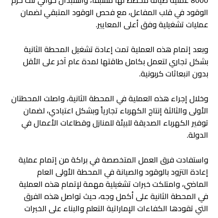
8000 عملية صيانة مخطط لها مسبقاً، واستبدال حوالي ثلث حزم
الوقود في قلب المفاعل، مع فحص الوقود المتبقي لضمان
عمليات تشغيلية وفق أعلى المعايير.
وبعد إتمام هذه العملية تمت إعادة تشغيل المحطة الثانية
بشكل تجاري لتعمل بكامل طاقتها لمدة عام آخر على الأقل
بدون انبعاثات كربونية.
وخلال إجراء هذه العملية في المحطة الثانية، واصلت المحطتان
الأولى والثالثة إنتاج الكهرباء تجارياً وبشكل اعتيادي، لضمان
توفير الكهرباء الصديقة للبيئة للمنازل وقطاعات الأعمال في
الدولة.
واستفادت فرق العمل المتخصصة في براكة من إتمام عملية
إعادة التزود بالوقود والصيانة في المحطة الأولى العام
الماضي، وامتلكت خبرات تشغيلية مهمة لإتمام هذه العملية
في المحطة الثانية على أكمل وجه، حيث تواصل هذه الفرق
التي تقودها الكفاءات الإماراتية التعلم والبناء على الخبرات