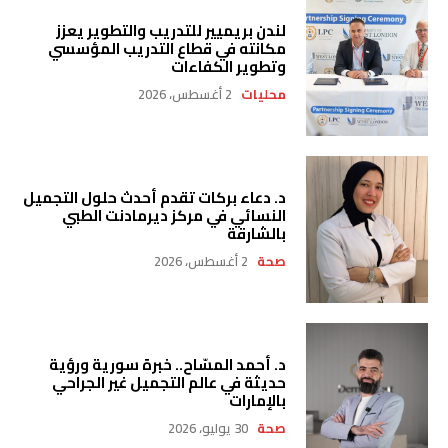
لندن بريميير للتدريب والتطوير يعزز
مكانته في قطاع التدريب المؤسسي
وتطوير الكفاءات
محليات
2 أغسطس، 2026
د. دعاء بركات تقدم أحدث حلول التجميل
النسائي في مركز ديرمادنت الطبي
بالشارقة
صحة
2 أغسطس، 2026
د. أحمد المسّاح.. خبرة سورية ورؤية
حديثة في عالم التجميل غير الجراحي
بالإمارات
صحة
30 يوليو، 2026