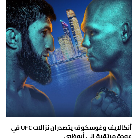
أنكالايف وغوسكوف يتصدران نزالات UFC في
عودة مرتقبة إلى أبوظبي