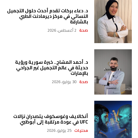
د. دعاء بركات تقدم أحدث حلول التجميل
النسائي في مركز ديرمادنت الطبي
بالشارقة
صحة
2 أغسطس، 2026
د. أحمد المسّاح.. خبرة سورية ورؤية
حديثة في عالم التجميل غير الجراحي
بالإمارات
صحة
30 يوليو، 2026
أنكالايف وغوسكوف يتصدران نزالات
UFC في عودة مرتقبة إلى أبوظبي
محليات
25 يوليو، 2026