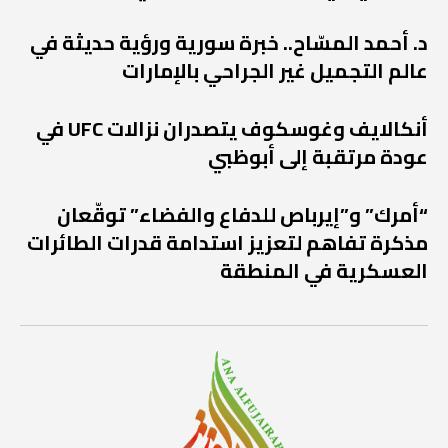
د. أحمد المسّاح.. خبرة سورية ورؤية حديثة في
عالم التجميل غير الجراحي بالإمارات
أنكالايف وغوسكوف يتصدران نزالات UFC في
عودة مرتقبة إلى أبوظبي
“أمرك” و”إيرباص للدفاع والفضاء” توقّعان
مذكرة تفاهم لتعزيز استدامة قدرات الطائرات
العسكرية في المنطقة