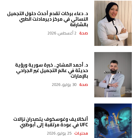
د. دعاء بركات تقدم أحدث حلول التجميل
النسائي في مركز ديرمادنت الطبي
بالشارقة
صحة
2 أغسطس، 2026
د. أحمد المسّاح.. خبرة سورية ورؤية
حديثة في عالم التجميل غير الجراحي
بالإمارات
صحة
30 يوليو، 2026
أنكالايف وغوسكوف يتصدران نزالات
UFC في عودة مرتقبة إلى أبوظبي
محليات
25 يوليو، 2026