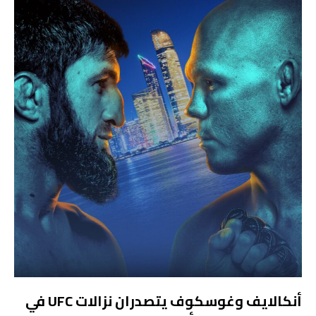
أنكالايف وغوسكوف يتصدران نزالات UFC في