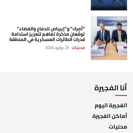
“أمرك” و”إيرباص للدفاع والفضاء”
توقّعان مذكرة تفاهم لتعزيز استدامة
قدرات الطائرات العسكرية في المنطقة
محليات
25 يوليو، 2026
أنا الفجيرة
الفجيرة اليوم
أماكن الفجيرة
محليات