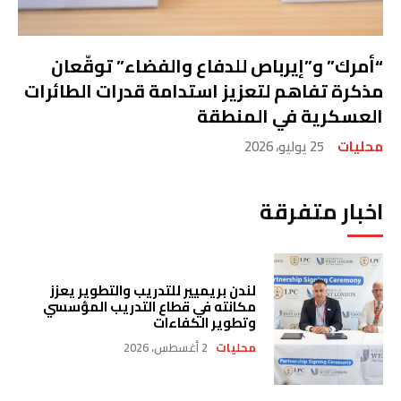
“أمرك” و”إيرباص للدفاع والفضاء” توقّعان
مذكرة تفاهم لتعزيز استدامة قدرات الطائرات
العسكرية في المنطقة
محليات
25 يوليو، 2026
اخبار متفرقة
لندن بريميير للتدريب والتطوير يعزز
مكانته في قطاع التدريب المؤسسي
وتطوير الكفاءات
محليات
2 أغسطس، 2026