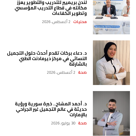
لندن بريميير للتدريب والتطوير يعزز
مكانته في قطاع التدريب المؤسسي
وتطوير الكفاءات
محليات
2 أغسطس، 2026
د. دعاء بركات تقدم أحدث حلول التجميل
النسائي في مركز ديرمادنت الطبي
بالشارقة
صحة
2 أغسطس، 2026
د. أحمد المسّاح.. خبرة سورية ورؤية
حديثة في عالم التجميل غير الجراحي
بالإمارات
صحة
30 يوليو، 2026