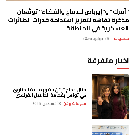
“أمرك” و”إيرباص للدفاع والفضاء” توقّعان
مذكرة تفاهم لتعزيز استدامة قدرات الطائرات
العسكرية في المنطقة
محليات
25 يوليو، 2026
اخبار متفرقة
منال عجاج تزيّن حضور ميادة الحناوي
في تونس بفخامة الدانتيل الفرنسي
منوعات وفن
8 أغسطس، 2026