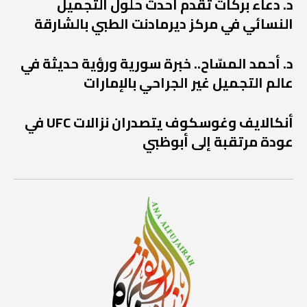
د. دعاء بركات تقدم أحدث حلول التجميل
النسائي في مركز ديرمادنت الطبي بالشارقة
د. أحمد المسّاح.. خبرة سورية ورؤية حديثة في
عالم التجميل غير الجراحي بالإمارات
أنكالايف وغوسكوف يتصدران نزالات UFC في
عودة مرتقبة إلى أبوظبي