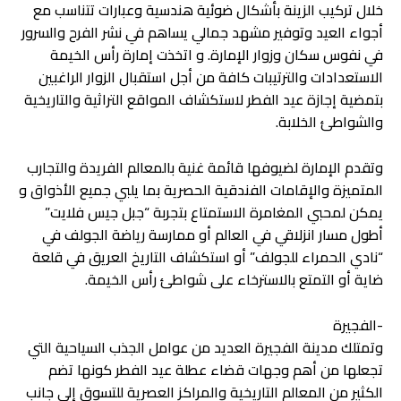
خلال تركيب الزينة بأشكال ضوئية هندسية وعبارات تتناسب مع
أجواء العيد وتوفير مشهد جمالي يساهم في نشر الفرح والسرور
في نفوس سكان وزوار الإمارة. و اتخذت إمارة رأس الخيمة
الاستعدادات والترتيبات كافة من أجل استقبال الزوار الراغبين
بتمضية إجازة عيد الفطر لاستكشاف المواقع التراثية والتاريخية
والشواطئ الخلابة.
وتقدم الإمارة لضيوفها قائمة غنية بالمعالم الفريدة والتجارب
المتميزة والإقامات الفندقية الحصرية بما يلبي جميع الأذواق و
يمكن لمحبي المغامرة الاستمتاع بتجربة “جبل جيس فلايت”
أطول مسار انزلاقي في العالم أو ممارسة رياضة الجولف في
“نادي الحمراء للجولف” أو استكشاف التاريخ العريق في قلعة
ضاية أو التمتع بالاسترخاء على شواطئ رأس الخيمة.
-الفجيرة
وتمتلك مدينة الفجيرة العديد من عوامل الجذب السياحية التي
تجعلها من أهم وجهات قضاء عطلة عيد الفطر كونها تضم
الكثير من المعالم التاريخية والمراكز العصرية للتسوق إلى جانب