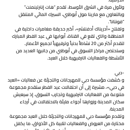
ولأول مرة في الشرق الأوسط، تقدم “هات إنترتينمنت”
وبالتعاون مع مارينا مول أبوظبي، السيرك المائي المتنقل
“فونتانا”.
وتفتتح «أدريناك أدفنتشر»، أكبر حديقة مغامرات داخلية في
المنطقة والتي تقع في القناة، أبوابها في عيد الفطر المبارك
لتقدم أكثر من 20 نشاطاً بدنياً وترفيهياً لجميع الأعمار..
وستحتضن مراكز التسوق في أبوظبي من جانبها العديد من
الأنشطة والفعاليات الترفيهية خلال العيد.
-دبي
و كشفت مؤسسة دبي للمهرجانات والتجزئة عن فعاليات «العيد
في دبي»، مشيرة إلى أن احتفالات عيد الفطر ستقدم مجموعة
متنوعة من الفعاليات الترفيهية وتجارب التسوق، إذ سيعيش
سكان المدينة وزوارها أجواء مليئة بالاحتفالات في أرجاء
المدينة.
وتقدم مؤسسة دبي للمهرجانات والتجزئة خلال العيد مجموعة
مختارة من العروض والفعاليات لتلبية كل الأذواق، ما يكفل