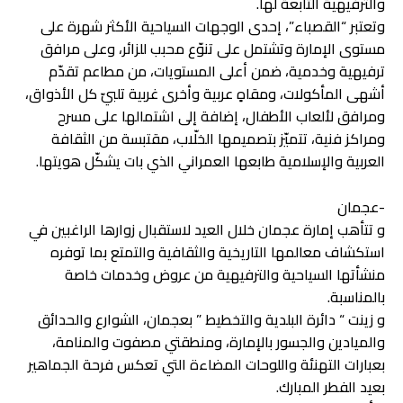
والترفيهية التابعة لها.
وتعتبر “القصباء”، إحدى الوجهات السياحية الأكثر شهرة على
مستوى الإمارة وتشتمل على تنوّع محبب للزائر، وعلى مرافق
ترفيهية وخدمية، ضمن أعلى المستويات، من مطاعم تقدّم
أشهى المأكولات، ومقاهٍ عربية وأخرى غربية تلبيّ كل الأذواق،
ومرافق لألعاب الأطفال، إضافة إلى اشتمالها على مسرح
ومراكز فنية، تتميّز بتصميمها الخلّاب، مقتبسة من الثقافة
العربية والإسلامية طابعها العمراني الذي بات يشكّل هويتها.
-عجمان
و تتأهب إمارة عجمان خلال العيد لاستقبال زوارها الراغبين في
استكشاف معالمها التاريخية والثقافية والتمتع بما توفره
منشأتها السياحية والترفيهية من عروض وخدمات خاصة
بالمناسبة.
و زينت “ دائرة البلدية والتخطيط ” بعجمان، الشوارع والحدائق
والميادين والجسور بالإمارة، ومنطقتي مصفوت والمنامة،
بعبارات التهنئة واللوحات المضاءة التي تعكس فرحة الجماهير
بعيد الفطر المبارك.