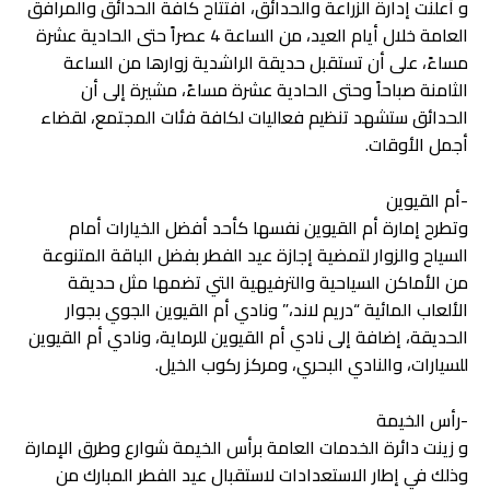
و أعلنت إدارة الزراعة والحدائق، افتتاح كافة الحدائق والمرافق
العامة خلال أيام العيد، من الساعة 4 عصراً حتى الحادية عشرة
مساءً، على أن تستقبل حديقة الراشدية زوارها من الساعة
الثامنة صباحاً وحتى الحادية عشرة مساءً، مشيرة إلى أن
الحدائق ستشهد تنظيم فعاليات لكافة فئات المجتمع، لقضاء
أجمل الأوقات.
-أم القيوين
وتطرح إمارة أم القيوين نفسها كأحد أفضل الخيارات أمام
السياح والزوار لتمضية إجازة عيد الفطر بفضل الباقة المتنوعة
من الأماكن السياحية والترفيهية التي تضمها مثل حديقة
الألعاب المائية “دريم لاند،” ونادي أم القيوين الجوي بجوار
الحديقة، إضافة إلى نادي أم القيوين للرماية، ونادي أم القيوين
للسيارات، والنادي البحري، ومركز ركوب الخيل.
-رأس الخيمة
و زينت دائرة الخدمات العامة برأس الخيمة شوارع وطرق الإمارة
وذلك في إطار الاستعدادات لاستقبال عيد الفطر المبارك من