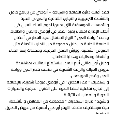
فقد أعلنت دائرة الثقافة والسياحة – أبوظبي عن برنامج حافل
بالأنشطة الترفيهية والتجارب الثقافية والعروض الفنية
والأمسيات الموسيقية التي يحييها نجوم الغناء العربي في
أنحاء الإمارة احتفاءً بعيد الفطر في أبوظبي والعين والظفرة.
ودعت “ واحة العين ” الزوار للاحتفال بعيد الفطر في أحضان
الطبيعة الخلابة من خلال مجموعة من التجارب الأصيلة مثل
العروض الشعبية، وورش العمل الحرفية، ومحطات رسم الحناء،
وأنشطة وفعاليات وهدايا للأطفال.
وخلال أول وثاني أيام العيد، ستستمتع العائلات بمشاهدة
عروض العيالة والرزفة الشعبية في متحف قصر العين وواحة
العين وقصر المويجعي.
و يستضيف “ قصر الحصن ” في أبوظبي عروضاً شعبية، بالإضافة
إلى تجارب تفاعلية تسلط الضوء على الفنون الحرفية والمهارات
اليدوية والممارسات التراثية.
وتشهد “ منارة السعديات ” مجموعة من المعارض والأنشطة،
حيث سيستضيف متحف اللوفر أبوظبي أمسية من عروض الطبول
الدرامية.