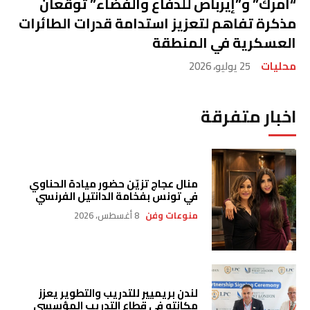
“أمرك” و”إيرباص للدفاع والفضاء” توقّعان
مذكرة تفاهم لتعزيز استدامة قدرات الطائرات
العسكرية في المنطقة
محليات
25 يوليو، 2026
اخبار متفرقة
منال عجاج تزيّن حضور ميادة الحناوي
في تونس بفخامة الدانتيل الفرنسي
منوعات وفن
8 أغسطس، 2026
لندن بريميير للتدريب والتطوير يعزز
مكانته في قطاع التدريب المؤسسي