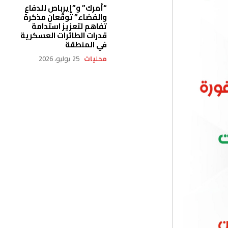
“أمرك” و”إيرباص للدفاع
والفضاء” توقّعان مذكرة
تفاهم لتعزيز استدامة
قدرات الطائرات العسكرية
في المنطقة
محليات
25 يوليو، 2026