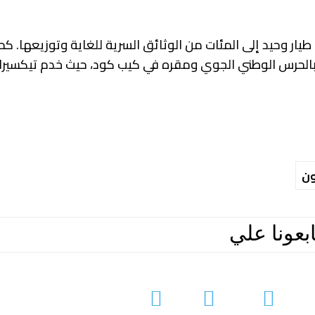
ار وحيد إلى المئات من الوثائق السرية للغاية وتوزيعها. ك
اح الجو مهمة الاستخبارات من جناح المخابرات رقم 102 بالحرس الوطني الجوي ومقره في كيب كود، حيث خدم ت
ون
ابعونا علي