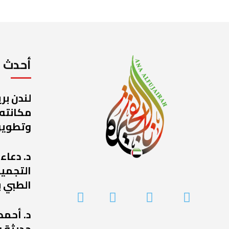
أحدث ا
لندن بر
مكانته
وتطوير
د. دعاء
التجميل
الطبي ب
د. أحمد
حديثة ف