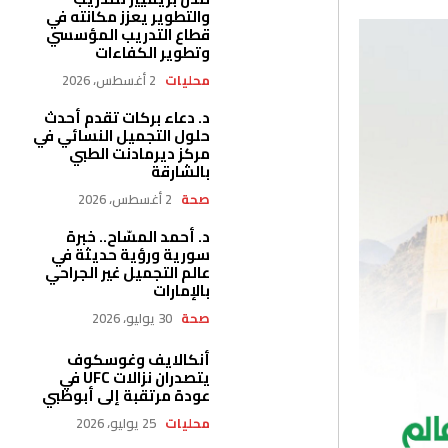
والتطوير يعزز مكانته في
قطاع التدريب المؤسسي
وتطوير الكفاءات
محليات
2 أغسطس، 2026
د. دعاء بركات تقدم أحدث
حلول التجميل النسائي في
مركز ديرمادنت الطبي
بالشارقة
صحة
2 أغسطس، 2026
د. أحمد المسّاح.. خبرة
سورية ورؤية حديثة في
عالم التجميل غير الجراحي
بالإمارات
صحة
30 يوليو، 2026
أنكالايف وغوسكوف
يتصدران نزالات UFC في
عودة مرتقبة إلى أبوظبي
محليات
25 يوليو، 2026