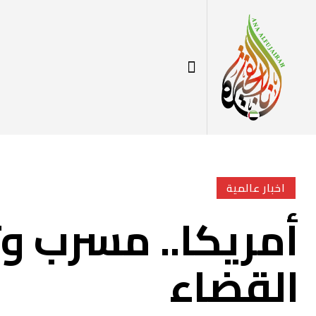
اخبار عالمية
أمريكا.. مسرب وث
القضاء