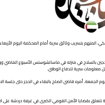
ي، المتهم بتسريب وثائق سرية أمام المحكمة اليوم الأربعاء، 
عاما) من قبل عملاء مدججين بالسلاح في منزله في ماساتشوستس الأسبوع الماضي
ل معلومات سرية للدفاع الوطني.
وم الجمعة، أمره قاضي الصلح بالبقاء في الحجز حتى جلسة ال