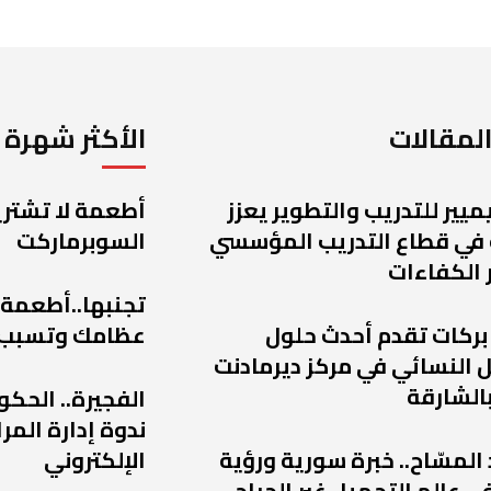
لمقالات
الأكثر شهرة
يميير للتدريب والتطوير يعزز
أطعمة لا تشتريه
 في قطاع التدريب المؤسسي
السوبرماركت
 الكفاءات
تجنبها..أطعمة
 بركات تقدم أحدث حلول
عظامك وتسبب
 النسائي في مركز ديرمادنت
الشارقة
الفجيرة.. الحكو
ندوة إدارة الم
 المسّاح.. خبرة سورية ورؤية
الإلكتروني
ي عالم التجميل غير الجراحي