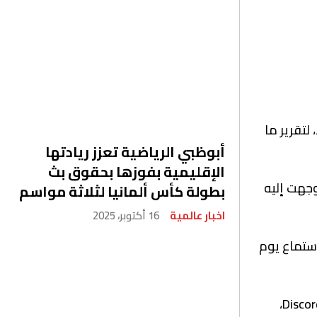
لتقرير ما
أبوظبي الرياضية تعزز ريادتها
الإقليمية بفوزها بحقوق بث
 ووجهت إليه
بطولة كأس ألمانيا لثلاثة مواسم
اخبار عالمية
16 أكتوبر، 2025
استماع يوم
وقد تم اتهام تيكسيرا بمشاركة وثائق عسكرية سرية للغاية تتعلق بقضايا الأمن القومي الكبرى في غرفة دردشة على Discord،