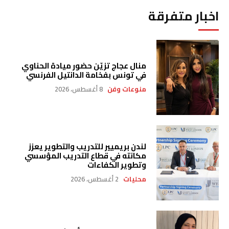
اخبار متفرقة
منال عجاج تزيّن حضور ميادة الحناوي
في تونس بفخامة الدانتيل الفرنسي
منوعات وفن
8 أغسطس، 2026
لندن بريميير للتدريب والتطوير يعزز
مكانته في قطاع التدريب المؤسسي
وتطوير الكفاءات
محليات
2 أغسطس، 2026