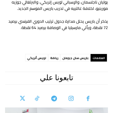
يوليان ناجلسمان، والإسباني لويس إنريكي، والبرتغالي جوزيه
مورينيو، لخلافة غالتييه في تدريب باريس الموسم الجديد.
يذكر أن باريس يحتل صدارة جدول ترتيب الدوري الفرنسي برصيد
72 نقطة، ويأتي مارسيليا في الوصافة برصيد 64 نقطة.
العلامات
باريس سان جيرمان
رياضة
لويس أنريكي
تابعونا علي