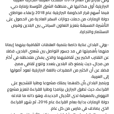
البرازيلية أول مكاتبها في منطقة الشرق الأوسط بإمارة دبي،
فيما أسهم قرار الحكومة البرازيلية عام 2018 بإعفاء مواطني
دولة الإمارات من حملت جوازات السفر العادية من الحصول على
التأشيرة المسبقة بتعزيز التعاون السياحي بين البلدين وفرص
الاستثمار والتجارة.
-يولي البلدان عناية خاصة بتنمية العلاقات الثقافية بينهما إيمانا
منهما بأهميتها في مد جسور التواصل بين شعبي البلدين، فضلا
عن التقارب الكبير بين ثقافتيهما والذي يمكن ملاحظته في أكثر
من مجال، حيث يتمتع كلا البلدين بتعدد وتنوع ثقافي مميز،
فضلا عن أن الكثير من المفردات باللغة البرازيلية تعود أصولها
إلى العربية.
ويتميز البلدان بأن كلاهما يمتلك مشروعا وطنيا للتشجيع على
القراءة، حيث تطبق البرازيل برنامجا وطنيا للقراءة لتعزيز مشروع
النهوض بالمعرفة لدى الأجيال الجديدة، وهو ذاته ما قادته
دولة الإمارات بداية بعام القراءة عام 2016، ثم شهر القراءة
الذي يصادف في مارس من كل عام.