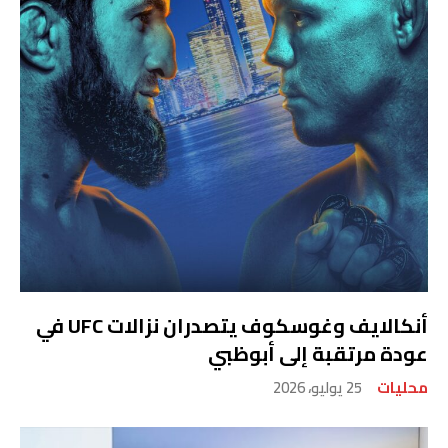
أنكالايف وغوسكوف يتصدران نزالات UFC في
عودة مرتقبة إلى أبوظبي
محليات
25 يوليو، 2026