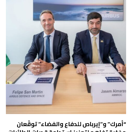
“أمرك” و”إيرباص للدفاع والفضاء” توقّعان