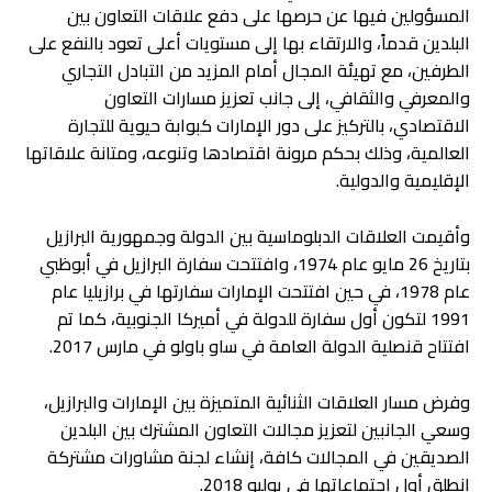
المسؤولين فيها عن حرصها على دفع علاقات التعاون بين
البلدين قدماً، والارتقاء بها إلى مستويات أعلى تعود بالنفع على
الطرفين، مع تهيئة المجال أمام المزيد من التبادل التجاري
والمعرفي والثقافي، إلى جانب تعزيز مسارات التعاون
الاقتصادي، بالتركيز على دور الإمارات كبوابة حيوية للتجارة
العالمية، وذلك بحكم مرونة اقتصادها وتنوعه، ومتانة علاقاتها
الإقليمية والدولية.
وأقيمت العلاقات الدبلوماسية بين الدولة وجمهورية البرازيل
بتاريخ 26 مايو عام 1974، وافتتحت سفارة البرازيل في أبوظبي
عام 1978، في حين افتتحت الإمارات سفارتها في برازيليا عام
1991 لتكون أول سفارة للدولة في أميركا الجنوبية، كما تم
افتتاح قنصلية الدولة العامة في ساو باولو في مارس 2017.
وفرض مسار العلاقات الثنائية المتميزة بين الإمارات والبرازيل،
وسعي الجانبين لتعزيز مجالات التعاون المشترك بين البلدين
الصديقين في المجالات كافة، إنشاء لجنة مشاورات مشتركة
انطلق أول اجتماعاتها في يوليو 2018.