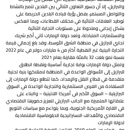
والبرازيل، إلا أن جسور التعاون الثنائي بين البلدين تتميز بالنشاط
والتواصل المستمر، بفضل رؤية قيادة البلدين الحريصة على
توطيد العلاقات الثنائية في مختلف القطاعات، وبما انعكس
بشكل إيجابي وملحوظ على مستويات التجارة الثنائية
والاستثمارات المتبادلة، وتعد دولة الإمارات ثاني أكبر شريك
تجاري للبرازيل في منطقة الشرق الأوسط، وقد بلغ إجمالي قيمة
التجارة البينية غير النفطية أكثر من 4 مليارات دولار في عام 2022
بنسبة نمو بلغت 32 بالمئة مقارنة بعام 2021
وتمثل دولة الإمارات بوابة تجارية أساسية ونقطة انطلاق
للبرازيل إلى الأسواق الواعدة في المنطقة لامتلاكها بنية تحتية
متقدمة في قطاع النقل والإمداد، كما تتطلع دولة الإمارات إلى
الاستفادة من الفرص الاستثمارية والتجارية الواعدة في السوق
البرازيلية – السوق الأكبر في أمريكا اللاتينية – والبناء على
علاقاتها المتميزة مع الجانب البرازيلي لتعزيز حضورها الاقتصادي
في القارة الأمريكية الجنوبية، وبما يتواءم مع سياسات التنويع
الاقتصادي والأهداف الاستراتيجية للدبلوماسية الاقتصادية
لدولة الإمارات
وفي فبراير من العام 2019، افتتحت الغرفة التجارية العربية