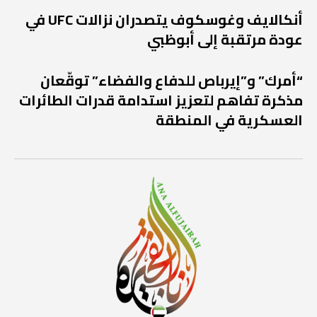
أنكالايف وغوسكوف يتصدران نزالات UFC في
عودة مرتقبة إلى أبوظبي
“أمرك” و”إيرباص للدفاع والفضاء” توقّعان
مذكرة تفاهم لتعزيز استدامة قدرات الطائرات
العسكرية في المنطقة