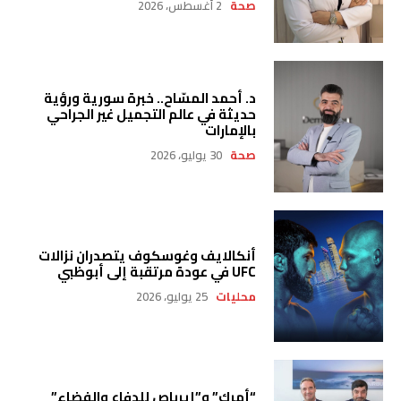
صحة
2 أغسطس، 2026
د. أحمد المسّاح.. خبرة سورية ورؤية
حديثة في عالم التجميل غير الجراحي
بالإمارات
صحة
30 يوليو، 2026
أنكالايف وغوسكوف يتصدران نزالات
UFC في عودة مرتقبة إلى أبوظبي
محليات
25 يوليو، 2026
“أمرك” و”إيرباص للدفاع والفضاء”