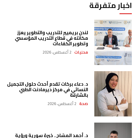
اخبار متفرقة
لندن بريميير للتدريب والتطوير يعزز
مكانته في قطاع التدريب المؤسسي
وتطوير الكفاءات
محليات
2 أغسطس، 2026
د. دعاء بركات تقدم أحدث حلول التجميل
النسائي في مركز ديرمادنت الطبي
بالشارقة
صحة
2 أغسطس، 2026
د. أحمد المسّاح.. خبرة سورية ورؤية