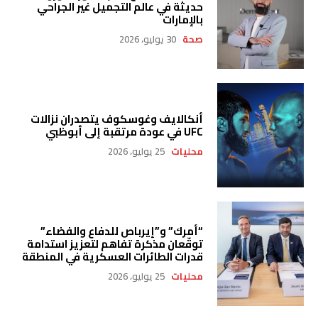
حديثة في عالم التجميل غير الجراحي
بالإمارات
صحة
30 يوليو، 2026
أنكالايف وغوسكوف يتصدران نزالات
UFC في عودة مرتقبة إلى أبوظبي
محليات
25 يوليو، 2026
“أمرك” و”إيرباص للدفاع والفضاء”
توقّعان مذكرة تفاهم لتعزيز استدامة
قدرات الطائرات العسكرية في المنطقة
محليات
25 يوليو، 2026