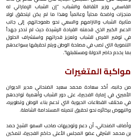
القاسمي وزير الثقافة والشباب: “إن الشباب الإماراتي له
منجزات واضحة محلياً وعالمياً وهذا ما لم يكن ليتحقق لولا
مثابرة الشباب والتزامهم والسعي نحو طموحاتهم، إلى جانب
الدعم الكبير الذي قدمته القيادة الرشيدة حيث لم تدخر جهداً
في توفير الفرص للشباب وتعزيز قدراتهم واستشراف الحلول
التنموية التي تصب في مصلحة الوطن ويتم تحقيقها بسواعدهم
بما يخدم حاضر الدولة ومستقبلها”.
مواكبة المتغيرات
من جانبه، أكد سعادة محمد سعيد الضنحاني مدير الديوان
الأميري في إمارة الفجيرة، على دور الشباب وأهمية تواجدهم
في مختلف القطاعات الحيوية التي تدعم بناء الوطن وتطويره،
والنهوض بركائزه نحو تحقيق تنميته المستدامة الشاملة.
وأضاف الضنحاني، أن دعم وتوجيهات صاحب السمو الشيخ حمد
بن محمد الشرقي عضو المجلس الأعلى حاكم الفجيرة، لتمكين