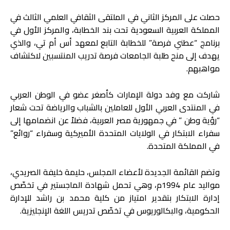
حصلت على المركز الثاني في الملتقى الثقافي العلمي الثالث في
المملكة العربية السعودية تحت بند الخطابة، والمركز الأول في
برنامج “عطني فرصة” للخطابة التابع لمعهد أس أم تي، والذي
يهدف إلى منح طلبة الجامعات فرصة تدريب المنتسبين لاكتشاف
مواهبهم.
شاركت مع وفد دولة الإمارات كأصغر عضو في الوطن العربي
في المنتدى العربي الأول للعاملين بالشباب والرياضة تحت شعار
“رؤية وطن ” في جمهورية مصر العربية، فضلاً عن انضمامها إلى
سفراء الابتكار في الولايات المتحدة الأميركية وسفراء “روائع”
في المملكة المتحدة.
وتضم القائمة الجديدة لأعضاء المجلس، حليمة خليفة الصريدي،
مواليد عام 1994م، وهي تحمل شهادة الماجستير في تخصّص
إدارة الابتكار بتقدير امتياز من كلية محمد بن راشد للإدارة
الحكومية، والبكالوريوس في تخصّص تدريس اللغة الإنجليزية.