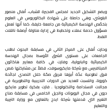
ويضم التشكيل الجديد لمجلس الفجيرة للشباب، أنفال منصور
البلوشي، وهي حاصلة على شهادة البكالوريوس في العلوم
بتخصّص الهندسة الكيميائية من جامعة خليفة، كما أنها تعمل
مسؤول خدمة عملاء وتخطيط في إدارة مناولة أرصفة ناقلات
النفط.
وحازت أنفال على المركز الثاني في مسابقة البحوث لطلاب
الجامعات على مستوى الشرق الأوسط بمجال الهندسة
الكيميائية والبترولية، وفازت في كافة معايير هاكاثون
الميتافيرس مع شركة مايكروسوفت، فضلاً عن مشاركتها ضمن
فرق تطوعية عدّة أبرزها فريق صحّة خلال التصدي لجائحة
كورونا، وانتسبت للعديد من الدورات التدريبية والتطويرية في
مجالات الاستدامة والتكنولوجيا . فازت بفكرة تطوير مايكرو
درون في مجال الروبوتات والجيل الخامس في مسابقة صناع
التغيير التي قدمتها شركة ايدج بالتعاون مع وزارة التربية
والتعليم