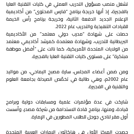
تشغل منصب مسؤول التدريب العملي في كليات التقنية العليا
بالفجيرة، إذ أنها خريجة برنامج “فارس المحتوى” من أكاديمية
الإعلام الجديد الدفعة الثانية، وخريجة برنامج رأس الخيمة
للقيادات التنفيذية والتدريب عام 2022.
حصلت على شهادة “مدرب دولي معتمد” من الأكاديمية
البريطانية للتدريب، وشهادة معتمدة كمرشد أكاديمي معتمد
من الولايات المتحدة الأمريكية، كما نالت على “أفضل موظفة
مبتكرة” على مستوى كليات التقنية العليا بالفجيرة.
ومن ضمن أعضاء المجلس، سارة مصبح اليماحي، من مواليد
عام 2002م، وهي طالبة في تخصّص الصيدلة بجامعة العلوم
والتقنية في الفجيرة.
شاركت في عدة مؤتمرات علمية ومسابقات دولية وبرامج
قيادة، ومنها، برنامج قادة الاستدامة من شركة مصدر، وأسست
أول مقر لنادي جوجل للطلاب المطورين في الإمارة.
حصدت المركز الأول في هاكاثون الإمارات العربية المتحدة