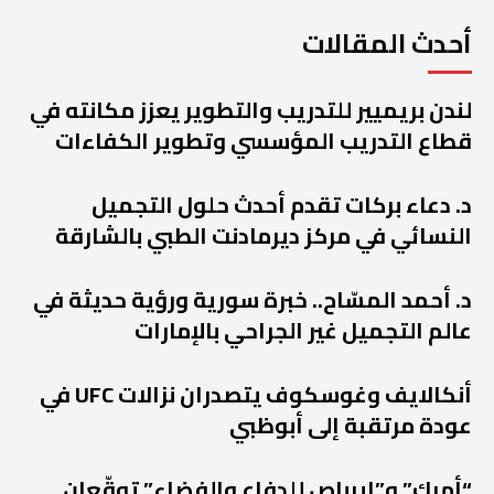
أحدث المقالات
لندن بريميير للتدريب والتطوير يعزز مكانته في
قطاع التدريب المؤسسي وتطوير الكفاءات
د. دعاء بركات تقدم أحدث حلول التجميل
النسائي في مركز ديرمادنت الطبي بالشارقة
د. أحمد المسّاح.. خبرة سورية ورؤية حديثة في
عالم التجميل غير الجراحي بالإمارات
أنكالايف وغوسكوف يتصدران نزالات UFC في
عودة مرتقبة إلى أبوظبي
“أمرك” و”إيرباص للدفاع والفضاء” توقّعان