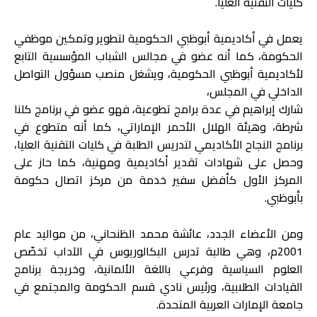
كليات التقنية العليا.
يعمل في أكاديمية أبوظبي الحكومية لتطوير وتمكين موظفي
الحكومة، كما أنه عضو في مجالس الشباب المؤسسية التابع
لأكاديمية أبوظبي الحكومية، ويشغل منصب مسؤول التواصل
الداخلي في المجلس،
شارك إبراهيم في عدة برامج تطوعية، فهو عضو في برنامج كلنا
شرطة، وهيئة الهلال الأحمر الإماراتي، كما أنه متطوع في
برنامج النجاح الأكاديمي لتدريس الطلبة في كليات التقنية العليا،
وحصل على شهادات تقدير أكاديمية ومهنية، كما حاز على
المركز الأول كأفضل سفير خدمة من مركز اتصال حكومة
بأبوظبي.
ومن الأعضاء الجدد، عائشة محمد الظنحاني، من مواليد عام
2001م، وهي طالبة تدرس البكالوريوس في الآداب تخصّص
العلوم السياسية وفرعي باللغة الألمانية، وخريجة برنامج
القيادات الطلابية، ورئيس نادي قسم الحكومة والمجتمع في
جامعة الإمارات العربية المتحدة.