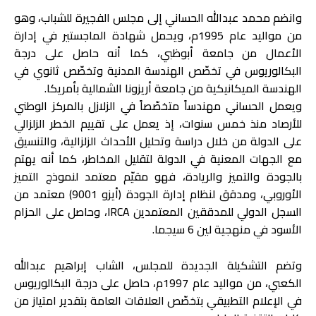
وانضم محمد عبدالله الحساني إلى مجلس الفجيرة للشباب، وهو
من مواليد عام 1995م، ويحمل شهادة الماجستير في إدارة
الأعمال من جامعة أبوظبي، كما أنه حاصل على درجة
البكالوريوس في تخصّص الهندسة المدنية وتخصّص ثانوي في
الهندسة الميكانيكية من جامعة أريزونا الشمالية بأمريكا.
ويعمل الحساني مهندساً متخصّصاً في الزلازل بالمركز الوطني
للأرصاد منذ خمس سنوات، إذ يعمل على تقييم الخطر الزلزالي
على الدولة من خلال دراسة وتحليل الأحداث الزلزالية، والتنسيق
مع الجهات المعنية في الدولة لتقليل المخاطر، كما أنه يهتم
بالجودة والتميز والريادة، فهو مقيّم معتمد لنموذج التميز
الأوروبي، ومدقق لنظام إدارة الجودة (أيزو 9001) معتمد من
السجل الدولي للمدققين المعتمدين IRCA، وحاصل على الحزام
الأسود في منهجية لين 6 سيجما.
وتضم التشكيلة الجديدة للمجلس، الشاب إبراهيم عبدالله
الكعبي، من مواليد عام 1997م، حاصل على درجة البكالوريوس
في الإعلام التطبيقي بتخصّص العلاقات العامة بتقدير امتياز من