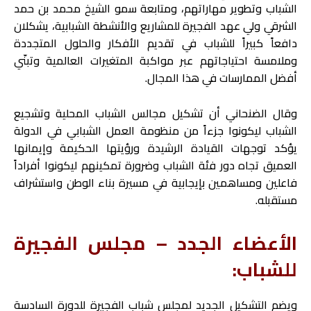
الشباب وتطوير مهاراتهم، ومتابعة سمو الشيخ محمد بن حمد
الشرقي ولي عهد الفجيرة للمشاريع والأنشطة الشبابية، يشكلان
دافعاً كبيراً للشباب في تقديم الأفكار والحلول المتجددة
وملامسة احتياجاتهم عبر مواكبة المتغيرات العالمية وتبنّي
أفضل الممارسات في هذا المجال.
وقال الضنحاني أن تشكيل مجالس الشباب المحلية وتشجيع
الشباب ليكونوا جزءاً من منظومة العمل الشبابي في الدولة
يؤكد توجهات القيادة الرشيدة ورؤيتها الحكيمة وإيمانها
العميق تجاه دور فئة الشباب وضرورة تمكينهم ليكونوا أفراداً
فاعلين ومساهمين بإيجابية في مسيرة بناء الوطن واستشراف
مستقبله.
الأعضاء الجدد – مجلس الفجيرة
للشباب:
ويضم التشكيل الجديد لمجلس شباب الفجيرة للدورة السادسة