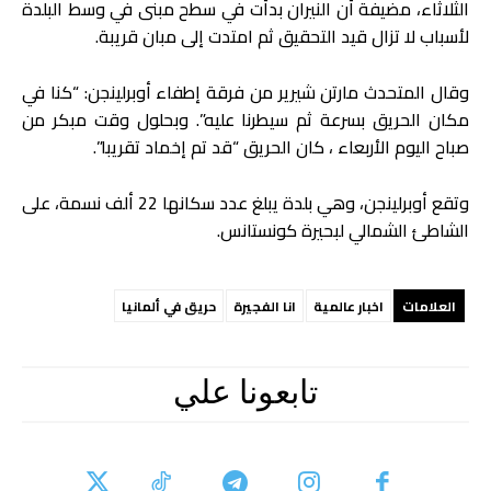
الثلاثاء، مضيفة أن النيران بدأت في سطح مبنى في وسط البلدة
لأسباب لا تزال قيد التحقيق ثم امتدت إلى مبان قريبة.
وقال المتحدث مارتن شيرير من فرقة إطفاء أوبرلينجن: “كنا في
مكان الحريق بسرعة ثم سيطرنا عليه”. وبحلول وقت مبكر من
صباح اليوم الأربعاء ، كان الحريق “قد تم إخماد تقريبا”.
وتقع أوبرلينجن، وهي بلدة يبلغ عدد سكانها 22 ألف نسمة، على
الشاطئ الشمالي لبحيرة كونستانس.
العلامات
اخبار عالمية
انا الفجيرة
حريق في ألمانيا
تابعونا علي