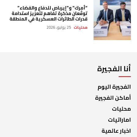
“أمرك” و”إيرباص للدفاع والفضاء”
توقّعان مذكرة تفاهم لتعزيز استدامة
قدرات الطائرات العسكرية في المنطقة
محليات
25 يوليو، 2026
أنا الفجيرة
الفجيرة اليوم
أماكن الفجيرة
محليات
اماراتيات
اخبار عالمية