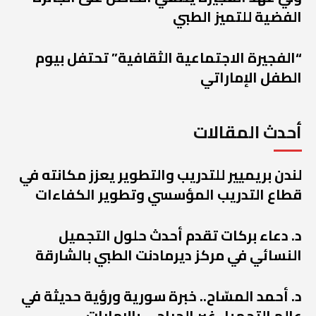
الفضية للتميز الطبي
“الفجيرة الاجتماعية الثقافية” تحتفل بيوم
الطفل الإماراتي
أحدث المقالات
لندن بريميير للتدريب والتطوير يعزز مكانته في
قطاع التدريب المؤسسي وتطوير الكفاءات
د. دعاء بركات تقدم أحدث حلول التجميل
النسائي في مركز ديرمادنت الطبي بالشارقة
د. أحمد المسّاح.. خبرة سورية ورؤية حديثة في
عالم التجميل غير الجراحي بالإمارات