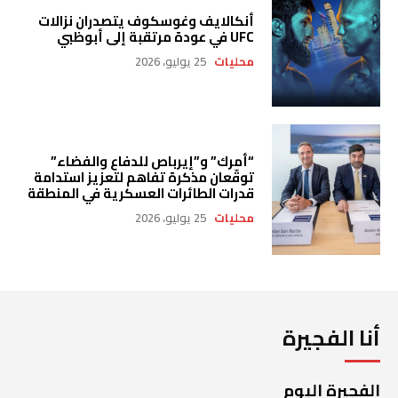
أنكالايف وغوسكوف يتصدران نزالات
UFC في عودة مرتقبة إلى أبوظبي
محليات
25 يوليو، 2026
“أمرك” و”إيرباص للدفاع والفضاء”
توقّعان مذكرة تفاهم لتعزيز استدامة
قدرات الطائرات العسكرية في المنطقة
محليات
25 يوليو، 2026
أنا الفجيرة
الفجيرة اليوم