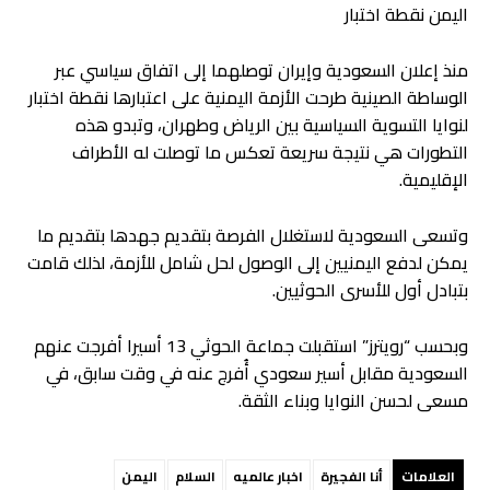
اليمن نقطة اختبار
منذ إعلان السعودية وإيران توصلهما إلى اتفاق سياسي عبر
الوساطة الصينية طرحت الأزمة اليمنية على اعتبارها نقطة اختبار
لنوايا التسوية السياسية بين الرياض وطهران، وتبدو هذه
التطورات هي نتيجة سريعة تعكس ما توصلت له الأطراف
الإقليمية.
وتسعى السعودية لاستغلال الفرصة بتقديم جهدها بتقديم ما
يمكن لدفع اليمنيين إلى الوصول لحل شامل للأزمة، لذلك قامت
بتبادل أول للأسرى الحوثيين.
وبحسب “رويترز” استقبلت جماعة الحوثي 13 أسيرا أفرجت عنهم
السعودية مقابل أسير سعودي أُفرج عنه في وقت سابق، في
مسعى لحسن النوايا وبناء الثقة.
العلامات
أنا الفجيرة
اخبار عالميه
السلام
اليمن