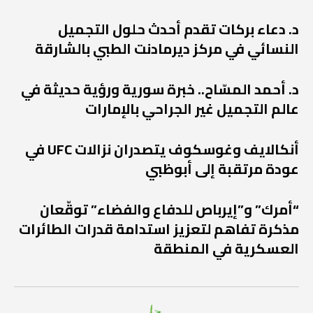
د. دعاء بركات تقدم أحدث حلول التجميل
النسائي في مركز ديرمادنت الطبي بالشارقة
د. أحمد المسّاح.. خبرة سورية ورؤية حديثة في
عالم التجميل غير الجراحي بالإمارات
أنكالايف وغوسكوف يتصدران نزالات UFC في
عودة مرتقبة إلى أبوظبي
“أمرك” و”إيرباص للدفاع والفضاء” توقّعان
مذكرة تفاهم لتعزيز استدامة قدرات الطائرات
العسكرية في المنطقة