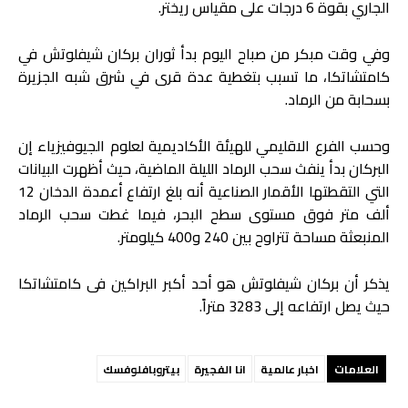
الجاري بقوة 6 درجات على مقياس ريختر.
وفي وقت مبكر من صباح اليوم بدأ ثوران بركان شيفلوتش في
كامتشاتكا، ما تسبب بتغطية عدة قرى في شرق شبه الجزيرة
بسحابة من الرماد.
وحسب الفرع الاقليمي للهيئة الأكاديمية لعلوم الجيوفيزياء إن
البركان بدأ ينفث سحب الرماد الليلة الماضية، حيث أظهرت البيانات
التي التقطتها الأقمار الصناعية أنه بلغ ارتفاع أعمدة الدخان 12
ألف متر فوق مستوى سطح البحر، فيما غطت سحب الرماد
المنبعثة مساحة تتراوح بين 240 و400 كيلومتر.
يذكر أن بركان شيفلوتش هو أحد أكبر البراكين فى كامتشاتكا
حيث يصل ارتفاعه إلى 3283 متراً.
العلامات
اخبار عالمية
انا الفجيرة
بيتروبافلوفسك