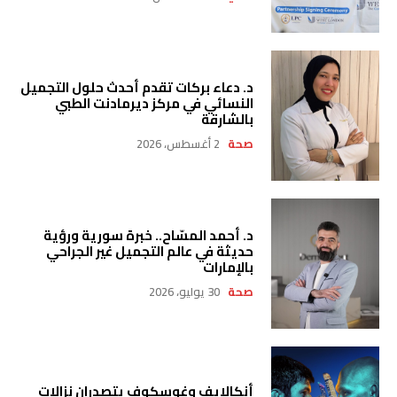
د. دعاء بركات تقدم أحدث حلول التجميل
النسائي في مركز ديرمادنت الطبي
بالشارقة
صحة
2 أغسطس، 2026
د. أحمد المسّاح.. خبرة سورية ورؤية
حديثة في عالم التجميل غير الجراحي
بالإمارات
صحة
30 يوليو، 2026
أنكالايف وغوسكوف يتصدران نزالات