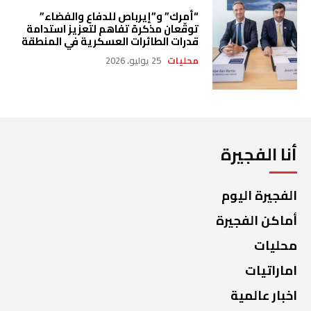
“أمرك” و”إيرباص للدفاع والفضاء”
توقّعان مذكرة تفاهم لتعزيز استدامة
قدرات الطائرات العسكرية في المنطقة
محليات
25 يوليو، 2026
أنا الفجيرة
الفجيرة اليوم
أماكن الفجيرة
محليات
اماراتيات
اخبار عالمية