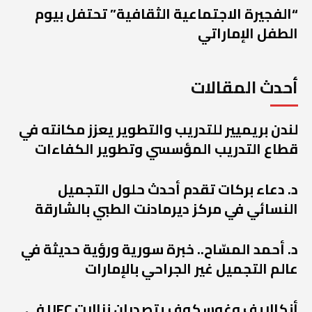
“الفجيرة الاجتماعية الثقافية” تحتفل بيوم
الطفل الإماراتي
أحدث المقالات
لندن بريميير للتدريب والتطوير يعزز مكانته في
قطاع التدريب المؤسسي وتطوير الكفاءات
د. دعاء بركات تقدم أحدث حلول التجميل
النسائي في مركز ديرمادنت الطبي بالشارقة
د. أحمد المسّاح.. خبرة سورية ورؤية حديثة في
عالم التجميل غير الجراحي بالإمارات
أنكالايف وغوسكوف يتصدران نزالات UFC في