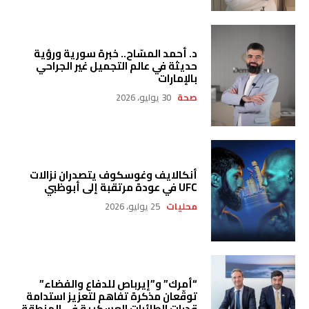
د. أحمد المسّاح.. خبرة سورية ورؤية
حديثة في عالم التجميل غير الجراحي
بالإمارات
صحة
30 يوليو، 2026
أنكالايف وغوسكوف يتصدران نزالات
UFC في عودة مرتقبة إلى أبوظبي
محليات
25 يوليو، 2026
“أمرك” و”إيرباص للدفاع والفضاء”
توقّعان مذكرة تفاهم لتعزيز استدامة
قدرات الطائرات العسكرية في المنطقة