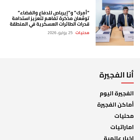
“أمرك” و”إيرباص للدفاع والفضاء”
توقّعان مذكرة تفاهم لتعزيز استدامة
قدرات الطائرات العسكرية في المنطقة
محليات
25 يوليو، 2026
أنا الفجيرة
الفجيرة اليوم
أماكن الفجيرة
محليات
اماراتيات
اخبار عالمية