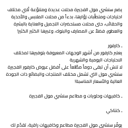
يضم سنشري مول الفجيرة محلات عديدة ومتنوّعة تُلبي مختلف
احتياجات ومتطلّبات زوّارها، بدءاً من محلات الملابس والأحذية
والحقائب، حتى محلات مستحضرات التجميل والعناية بالبشرة
والعطور، فضلاً عن المصارف والبنوك، وغيرها الكثير الكثير!
ـ كارفور
يعتبر كارفور من أشهر الوجهات المعروفة بتوفيرها لمختلف
الاحتياجات اليومية والشهرية
لا تنسَ أن تبقى دوماً مطّلعاً على أفضل عروض كارفور الفجيرة
سنشري مول التي تشمل مختلف المنتجات والبضائع ذات الجودة
العالية والأسعار المناسبة!
ـ كافيهات وحلويات و مطاعم سنشري مول الفجيرة
ـ كنتاكي
يوفّر سنشري مول الفجيرة مطاعم وكافيهات راقية، تقدّم لك