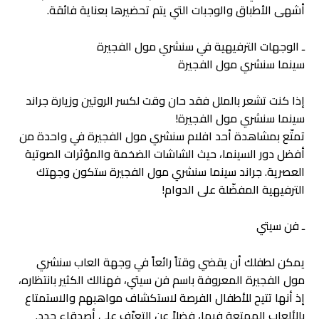
أشهى الأطباق والوجبات التي يتم تحضيرها بعناية فائقة.
ـ الوجهات الترفيهية في سنشري مول الفجيرة
سينما سنشري مول الفجيرة
إذا كنت تشعر بالملل فقد حان وقت لكسر الروتين وزيارة جراند
سينما سنشري مول الفجيرة!
تمتّع بمشاهدة أحد افلام سنشري مول الفجيرة في واحدة من
أفضل دور السينما، حيث الشاشات الضخمة والمؤثرات الصوتية
العصرية. جراند سينما سنشري مول الفجيرة ستكون وجهتك
الترفيهية المفضّلة على الدوام!
ـ فن سيتي
يمكن لطفلك أن يقضي وقتاً رائعاً في وجهة العاب سنشري
مول الفجيرة المعروفة باسم فن سيتي، فهنالك الكثير بانتظاره،
إذ أنها تتيح للأطفال الفرصة لاستكشاف مواهبهم والاستمتاع
بالألعاب الممتعة فيها، فضلاً عن التعرّف على أصدقاءٍ جدد.